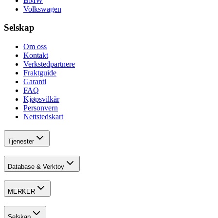
BMW
Volkswagen
Selskap
Om oss
Kontakt
Verkstedpartnere
Fraktguide
Garanti
FAQ
Kjøpsvilkår
Personvern
Nettstedskart
Tjenester
Database & Verktoy
MERKER
Selskap