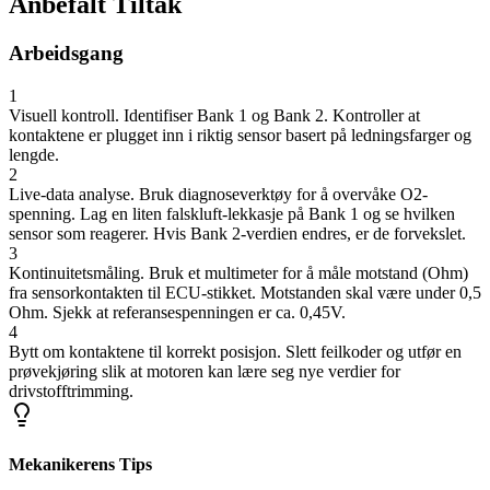
Anbefalt Tiltak
Arbeidsgang
1
Visuell kontroll. Identifiser Bank 1 og Bank 2. Kontroller at
kontaktene er plugget inn i riktig sensor basert på ledningsfarger og
lengde.
2
Live-data analyse. Bruk diagnoseverktøy for å overvåke O2-
spenning. Lag en liten falskluft-lekkasje på Bank 1 og se hvilken
sensor som reagerer. Hvis Bank 2-verdien endres, er de forvekslet.
3
Kontinuitetsmåling. Bruk et multimeter for å måle motstand (Ohm)
fra sensorkontakten til ECU-stikket. Motstanden skal være under 0,5
Ohm. Sjekk at referansespenningen er ca. 0,45V.
4
Bytt om kontaktene til korrekt posisjon. Slett feilkoder og utfør en
prøvekjøring slik at motoren kan lære seg nye verdier for
drivstofftrimming.
Mekanikerens Tips