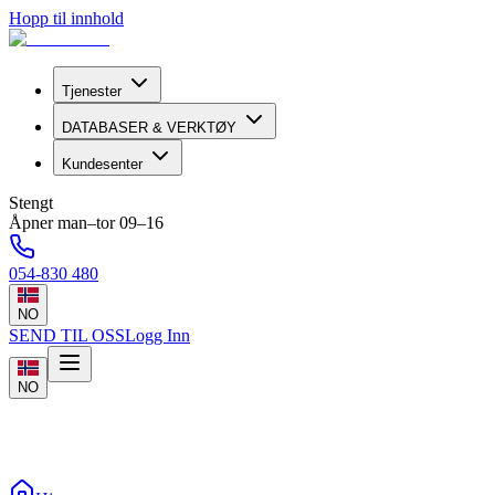
Hopp til innhold
Tjenester
DATABASER & VERKTØY
Kundesenter
Stengt
Åpner man–tor 09–16
054-830 480
NO
SEND TIL OSS
Logg Inn
NO