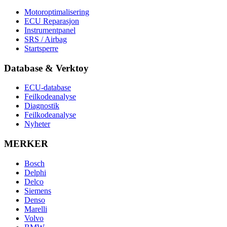
Motoroptimalisering
ECU Reparasjon
Instrumentpanel
SRS / Airbag
Startsperre
Database & Verktoy
ECU-database
Feilkodeanalyse
Diagnostik
Feilkodeanalyse
Nyheter
MERKER
Bosch
Delphi
Delco
Siemens
Denso
Marelli
Volvo