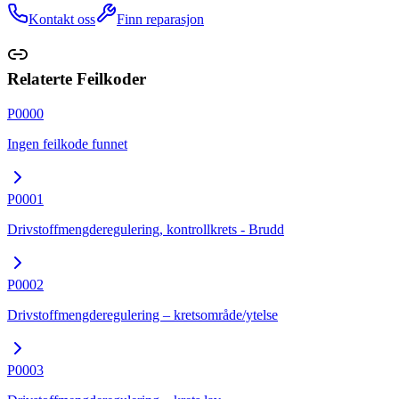
Kontakt oss
Finn reparasjon
Relaterte Feilkoder
P0000
Ingen feilkode funnet
P0001
Drivstoffmengderegulering, kontrollkrets - Brudd
P0002
Drivstoffmengderegulering – kretsområde/ytelse
P0003