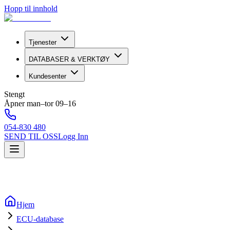
Hopp til innhold
Tjenester
DATABASER & VERKTØY
Kundesenter
Stengt
Åpner man–tor 09–16
054-830 480
SEND TIL OSS
Logg Inn
Hjem
ECU-database