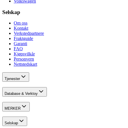
Volkswagen
Selskap
Om oss
Kontakt
Verkstedpartnere
Fraktguide
Garanti
FAQ
Kjøpsvilkår
Personvern
Nettstedskart
Tjenester
Database & Verktoy
MERKER
Selskap