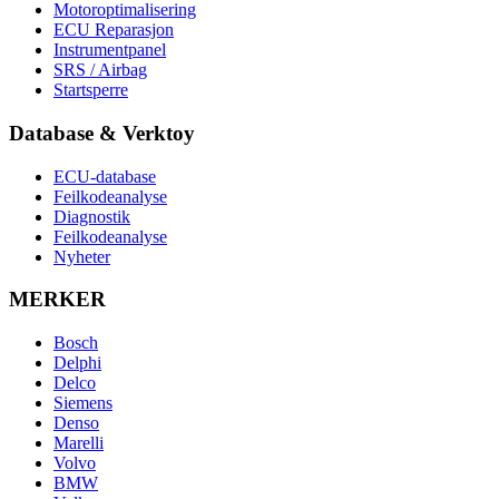
Motoroptimalisering
ECU Reparasjon
Instrumentpanel
SRS / Airbag
Startsperre
Database & Verktoy
ECU-database
Feilkodeanalyse
Diagnostik
Feilkodeanalyse
Nyheter
MERKER
Bosch
Delphi
Delco
Siemens
Denso
Marelli
Volvo
BMW