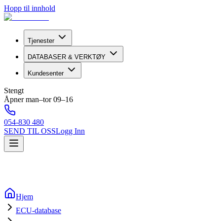
Hopp til innhold
Tjenester
DATABASER & VERKTØY
Kundesenter
Stengt
Åpner man–tor 09–16
054-830 480
SEND TIL OSS
Logg Inn
Hjem
ECU-database