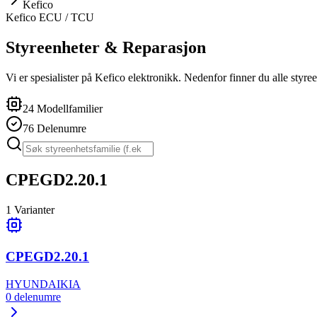
Kefico
Kefico
ECU / TCU
Styreenheter & Reparasjon
Vi er spesialister på Kefico elektronikk. Nedenfor finner du alle styree
24
Modellfamilier
76
Delenumre
CPEGD2.20.1
1
Varianter
CPEGD2.20.1
HYUNDAI
KIA
0
delenumre