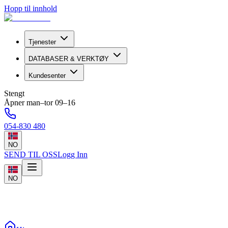
Hopp til innhold
Tjenester
DATABASER & VERKTØY
Kundesenter
Stengt
Åpner man–tor 09–16
054-830 480
NO
SEND TIL OSS
Logg Inn
NO