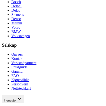
Bosch
Delphi
Delco
Siemens
Denso
Marelli
Volvo
BMW
Volkswagen
Selskap
Om oss
Kontakt
Verkstedpartnere
Fraktguide
Garanti
FAQ
Kjøpsvilkår
Personvern
Nettstedskart
Tjenester