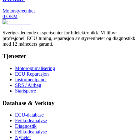
Motorstyreenhet
0
OEM
Sveriges ledende ekspertsenter for bilelektronikk. Vi tilbyr
profesjonell ECU-tuning, reparasjon av styreenheter og diagnostikk
med 12 måneders garanti.
Tjenester
Motoroptimalisering
ECU Reparasjon
Instrumentpanel
SRS / Airbag
Startsperre
Database & Verktoy
ECU-database
Feilkodeanalyse
Diagnostik
Feilkodeanalyse
Nyheter