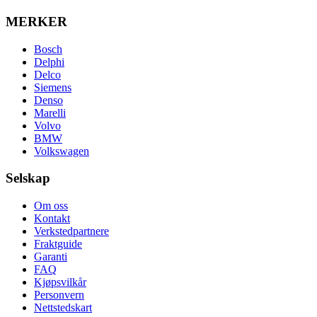
MERKER
Bosch
Delphi
Delco
Siemens
Denso
Marelli
Volvo
BMW
Volkswagen
Selskap
Om oss
Kontakt
Verkstedpartnere
Fraktguide
Garanti
FAQ
Kjøpsvilkår
Personvern
Nettstedskart