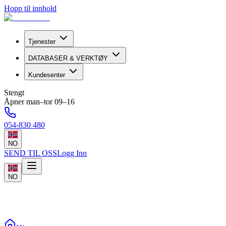
Hopp til innhold
Tjenester
DATABASER & VERKTØY
Kundesenter
Stengt
Åpner man–tor 09–16
054-830 480
NO
SEND TIL OSS
Logg Inn
NO