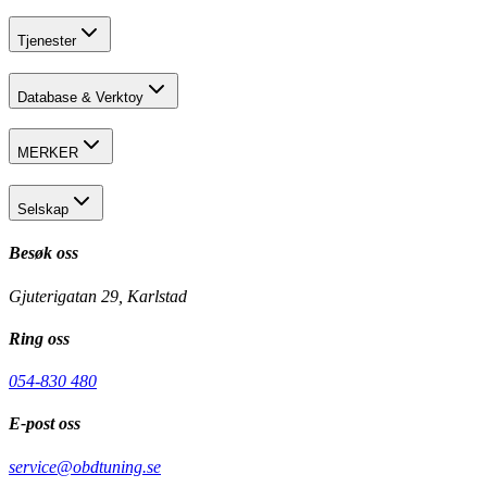
Tjenester
Database & Verktoy
MERKER
Selskap
Besøk oss
Gjuterigatan 29, Karlstad
Ring oss
054-830 480
E-post oss
service@obdtuning.se