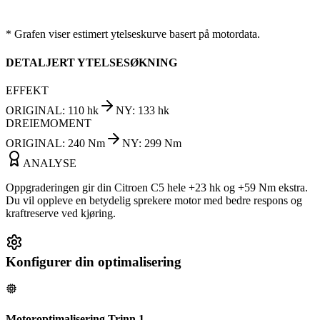
* Grafen viser estimert ytelseskurve basert på motordata.
DETALJERT YTELSESØKNING
EFFEKT
ORIGINAL
:
110
hk
NY
:
133
hk
DREIEMOMENT
ORIGINAL
:
240
Nm
NY
:
299
Nm
ANALYSE
Oppgraderingen gir din Citroen C5 hele +23 hk og +59 Nm ekstra.
Du vil oppleve en betydelig sprekere motor med bedre respons og
kraftreserve ved kjøring.
Konfigurer din optimalisering
Motoroptimalisering Trinn 1