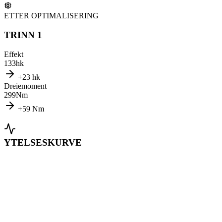
ETTER OPTIMALISERING
TRINN 1
Effekt
133
hk
+
23
hk
Dreiemoment
299
Nm
+
59
Nm
YTELSESKURVE