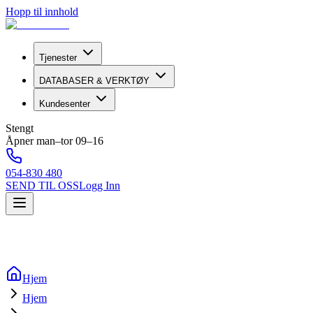
Hopp til innhold
Tjenester
DATABASER & VERKTØY
Kundesenter
Stengt
Åpner man–tor 09–16
054-830 480
SEND TIL OSS
Logg Inn
Hjem
Hjem