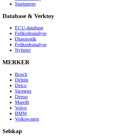
Startsperre
Database & Verktoy
ECU-database
Feilkodeanalyse
Diagnostik
Feilkodeanalyse
Nyheter
MERKER
Bosch
Delphi
Delco
Siemens
Denso
Marelli
Volvo
BMW
Volkswagen
Selskap