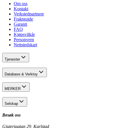
Om oss
Kontakt
Verkstedpartnere
Fraktguide
Garanti
FAQ
Kjøpsvilkår
Personvern
Nettstedskart
Tjenester
Database & Verktoy
MERKER
Selskap
Besøk oss
Gjuterigatan 29, Karlstad