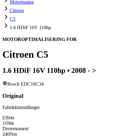
Motortuning
Citroen
C5
1.6 HDiF 16V 110hp
MOTOROPTIMALISERING FOR
Citroen
C5
1.6 HDiF 16V 110hp
•
2008 - >
Bosch EDC16C34
Original
Fabrikkinnstillinger
Effekt
110
hk
Dreiemoment
240
Nm