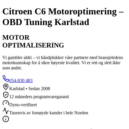
Citroen
C6
Motoroptimering –
OBD Tuning Karlstad
MOTOR
OPTIMALISERING
Vi gambler aldri – vi håndplukker våre partnere med bransjeledens
motorkunnskap for å sikre høyeste kvalitet. Vi er rett og slett ikke
som andre.
054-830 483
Karlstad • Sedan 2008
12 måneders programvaregaranti
Dyno-verifisert
Tusenvis av fornøyde kunder i hele Norden