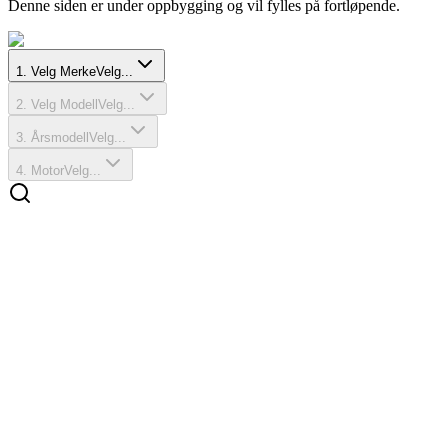
Denne siden er under oppbygging og vil fylles på fortløpende.
1
.
Velg Merke
Velg...
2
.
Velg Modell
Velg...
3
.
Årsmodell
Velg...
4
.
Motor
Velg...