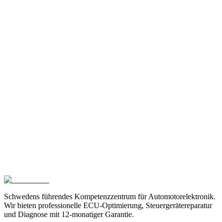
P242B
Fachkompetenz in Karlstad
Wir diagnostizieren und reparieren fortgeschrittene
Fahzeugelektronik auf Komponentenebene.
Kontaktieren Sie uns
Schwedens führendes Kompetenzzentrum für Automotorelektronik.
Wir bieten professionelle ECU-Optimierung, Steuergerätereparatur
und Diagnose mit 12-monatiger Garantie.