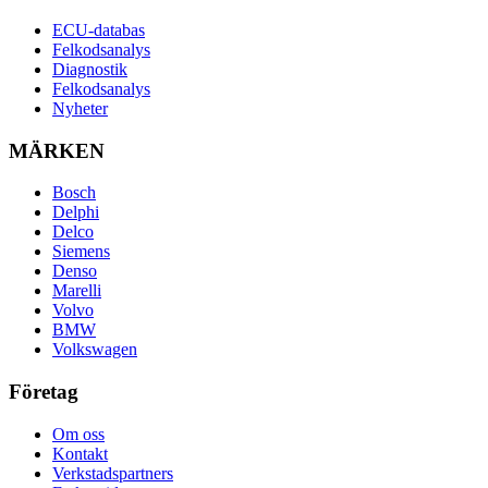
ECU-databas
Felkodsanalys
Diagnostik
Felkodsanalys
Nyheter
MÄRKEN
Bosch
Delphi
Delco
Siemens
Denso
Marelli
Volvo
BMW
Volkswagen
Företag
Om oss
Kontakt
Verkstadspartners