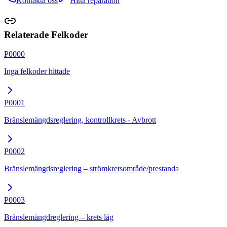
Kontakta oss
Hitta reparation
Relaterade Felkoder
P0000
Inga felkoder hittade
P0001
Bränslemängdsreglering, kontrollkrets - Avbrott
P0002
Bränslemängdsreglering – strömkretsområde/prestanda
P0003
Bränslemängdreglering – krets låg