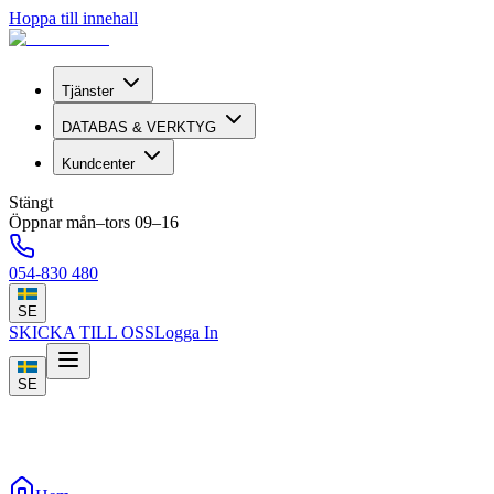
Hoppa till innehall
Tjänster
DATABAS & VERKTYG
Kundcenter
Stängt
Öppnar mån–tors 09–16
054-830 480
SE
SKICKA TILL OSS
Logga In
SE