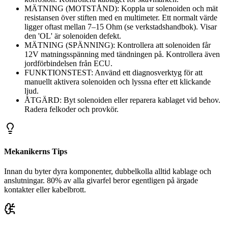
MÄTNING (MOTSTÅND): Koppla ur solenoiden och mät
resistansen över stiften med en multimeter. Ett normalt värde
ligger oftast mellan 7–15 Ohm (se verkstadshandbok). Visar
den 'OL' är solenoiden defekt.
MÄTNING (SPÄNNING): Kontrollera att solenoiden får
12V matningsspänning med tändningen på. Kontrollera även
jordförbindelsen från ECU.
FUNKTIONSTEST: Använd ett diagnosverktyg för att
manuellt aktivera solenoiden och lyssna efter ett klickande
ljud.
ÅTGÄRD: Byt solenoiden eller reparera kablaget vid behov.
Radera felkoder och provkör.
Mekanikerns Tips
Innan du byter dyra komponenter, dubbelkolla alltid kablage och
anslutningar. 80% av alla givarfel beror egentligen på ärgade
kontakter eller kabelbrott.