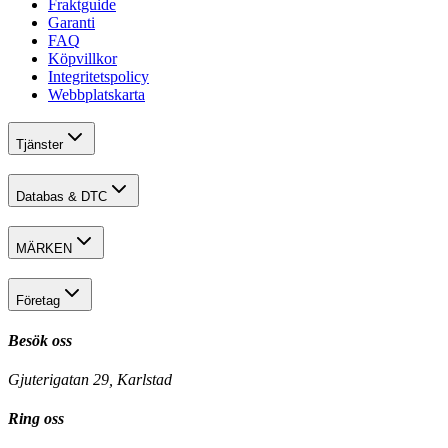
Fraktguide
Garanti
FAQ
Köpvillkor
Integritetspolicy
Webbplatskarta
Tjänster
Databas & DTC
MÄRKEN
Företag
Besök oss
Gjuterigatan 29, Karlstad
Ring oss