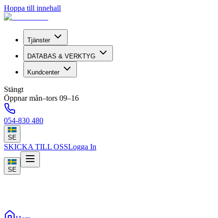
Hoppa till innehall
Tjänster
DATABAS & VERKTYG
Kundcenter
Stängt
Öppnar mån–tors 09–16
054-830 480
SE
SKICKA TILL OSS
Logga In
SE