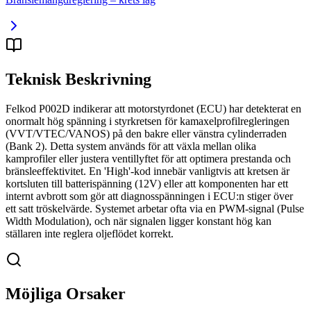
Teknisk Beskrivning
Felkod P002D indikerar att motorstyrdonet (ECU) har detekterat en
onormalt hög spänning i styrkretsen för kamaxelprofilregleringen
(VVT/VTEC/VANOS) på den bakre eller vänstra cylinderraden
(Bank 2). Detta system används för att växla mellan olika
kamprofiler eller justera ventillyftet för att optimera prestanda och
bränsleeffektivitet. En 'High'-kod innebär vanligtvis att kretsen är
kortsluten till batterispänning (12V) eller att komponenten har ett
internt avbrott som gör att diagnosspänningen i ECU:n stiger över
ett satt tröskelvärde. Systemet arbetar ofta via en PWM-signal (Pulse
Width Modulation), och när signalen ligger konstant hög kan
ställaren inte reglera oljeflödet korrekt.
Möjliga Orsaker