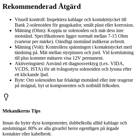
Rekommenderad Åtgärd
Visuell kontroll: Inspektera kablage och kontaktstycket till
Bank 2-solenoiden för gnagskador, smält plast eller korrosion.
Mätning (Ohm): Koppla ur solenoiden och mät dess inre
motstånd. Specifikationen ligger normalt mellan 7-15 Ohm
(varierar per märke). Oändligt motstånd indikerar avbrott.
Mätning (Volt): Kontrollera spänningen i kontaktstycket med
tändning på. Mät mellan styrpinnen och jord. Vid kortslutning
till plus kommer mätaren visa 12V permanent.
Aktiveringstest: Använd ett diagnosverktyg (t.ex. VIDA,
VCDS, ISTA) för att tvångsstyra solenoiden och lyssna efter
ett klickande ljud.
Byte: Om solenoiden har felaktigt motstånd eller inte reagerar
på insignal, byt ut komponenten och nollställ felkoden.
Mekanikerns Tips
Innan du byter dyra komponenter, dubbelkolla alltid kablage och
anslutningar. 80% av alla givarfel beror egentligen på ärgade
kontakter eller kabelbrott.