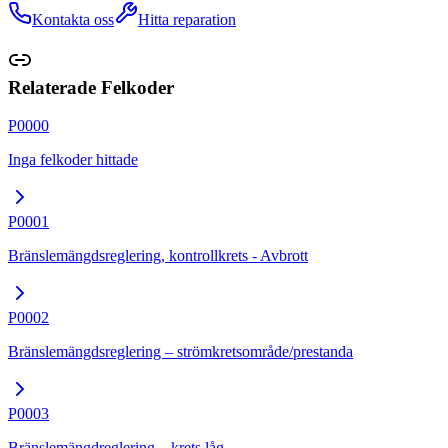
Kontakta oss
Hitta reparation
Relaterade Felkoder
P0000
Inga felkoder hittade
P0001
Bränslemängdsreglering, kontrollkrets - Avbrott
P0002
Bränslemängdsreglering – strömkretsområde/prestanda
P0003
Bränslemängdreglering – krets låg