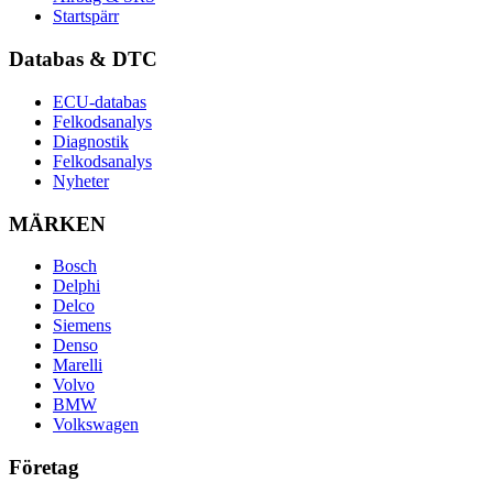
Startspärr
Databas & DTC
ECU-databas
Felkodsanalys
Diagnostik
Felkodsanalys
Nyheter
MÄRKEN
Bosch
Delphi
Delco
Siemens
Denso
Marelli
Volvo
BMW
Volkswagen
Företag