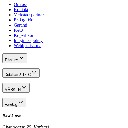
Om oss
Kontakt
Verkstadspartners
Fraktguide
Garanti
FAQ
Köpvillkor
Integritetspolicy
Webbplatskarta
Tjänster
Databas & DTC
MÄRKEN
Företag
Besök oss
Gjuterigatan 29, Karlstad