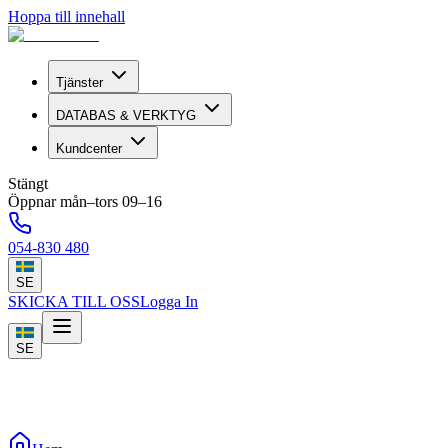
Hoppa till innehall
Tjänster
DATABAS & VERKTYG
Kundcenter
Stängt
Öppnar mån–tors 09–16
054-830 480
SE
SKICKA TILL OSS
Logga In
SE