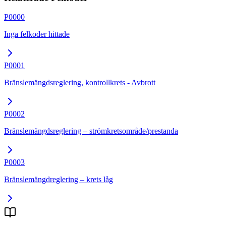
P0000
Inga felkoder hittade
P0001
Bränslemängdsreglering, kontrollkrets - Avbrott
P0002
Bränslemängdsreglering – strömkretsområde/prestanda
P0003
Bränslemängdreglering – krets låg