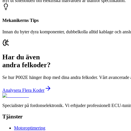
Byt ut solenoiden om elektriska mätvärden är utanför specifikation.
Mekanikerns Tips
Innan du byter dyra komponenter, dubbelkolla alltid kablage och anslut
Har du även
andra felkoder?
Se hur P002E hänger ihop med dina andra felkoder. Vårt avancerade a
Analysera Flera Koder
Specialister på fordonselektronik. Vi erbjuder professionell ECU-tuni
Tjänster
Motoroptimering