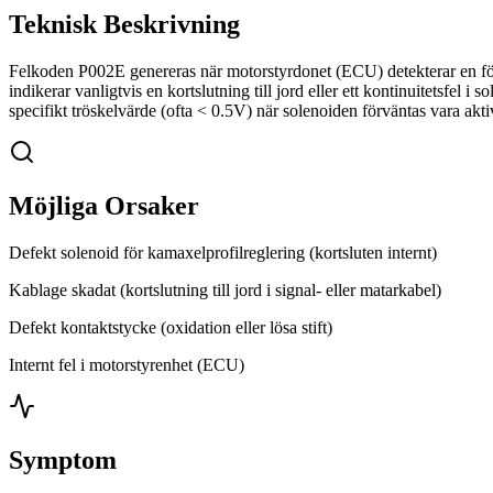
Teknisk Beskrivning
Felkoden P002E genereras när motorstyrdonet (ECU) detekterar en för lå
indikerar vanligtvis en kortslutning till jord eller ett kontinuitetsfe
specifikt tröskelvärde (ofta < 0.5V) när solenoiden förväntas vara ak
Möjliga Orsaker
Defekt solenoid för kamaxelprofilreglering (kortsluten internt)
Kablage skadat (kortslutning till jord i signal- eller matarkabel)
Defekt kontaktstycke (oxidation eller lösa stift)
Internt fel i motorstyrenhet (ECU)
Symptom