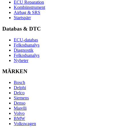
ECU Reparation
Kombiinstrument
Airbag & SRS
Startspärr
Databas & DTC
ECU-databas
Felkodsanalys
Diagnostik
Felkodsanalys
Nyheter
MÄRKEN
Bosch
Delphi
Delco
Siemens
Denso
Marelli
Volvo
BMW
Volkswagen