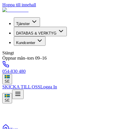
Hoppa till innehall
Tjänster
DATABAS & VERKTYG
Kundcenter
Stängt
Öppnar mån–tors 09–16
054-830 480
SE
SKICKA TILL OSS
Logga In
SE