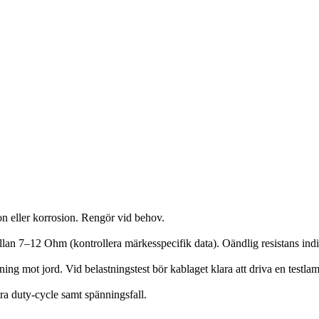
on eller korrosion. Rengör vid behov.
lan 7–12 Ohm (kontrollera märkesspecifik data). Oändlig resistans indi
ning mot jord. Vid belastningstest bör kablaget klara att driva en testla
a duty-cycle samt spänningsfall.