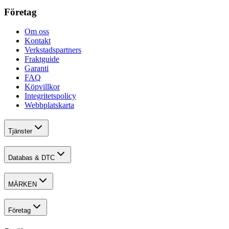
Företag
Om oss
Kontakt
Verkstadspartners
Fraktguide
Garanti
FAQ
Köpvillkor
Integritetspolicy
Webbplatskarta
Tjänster
Databas & DTC
MÄRKEN
Företag