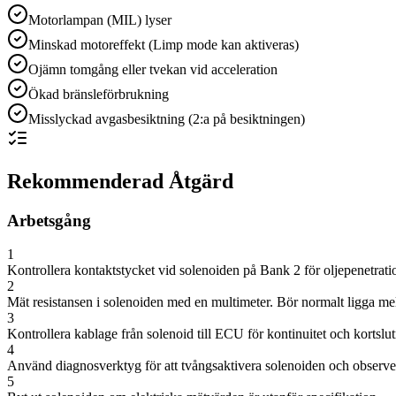
Motorlampan (MIL) lyser
Minskad motoreffekt (Limp mode kan aktiveras)
Ojämn tomgång eller tvekan vid acceleration
Ökad bränsleförbrukning
Misslyckad avgasbesiktning (2:a på besiktningen)
Rekommenderad Åtgärd
Arbetsgång
1
Kontrollera kontaktstycket vid solenoiden på Bank 2 för oljepenetrati
2
Mät resistansen i solenoiden med en multimeter. Bör normalt ligga mel
3
Kontrollera kablage från solenoid till ECU för kontinuitet och kortslut
4
Använd diagnosverktyg för att tvångsaktivera solenoiden och observer
5