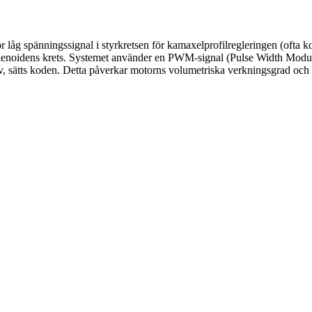
g spänningssignal i styrkretsen för kamaxelprofilregleringen (ofta kopp
l i solenoidens krets. Systemet använder en PWM-signal (Pulse Width Modu
tiv, sätts koden. Detta påverkar motorns volumetriska verkningsgrad och