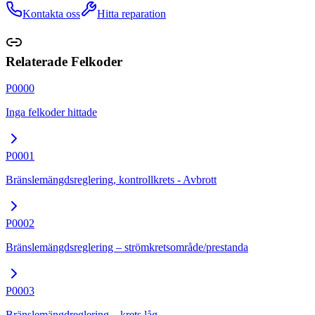
Kontakta oss
Hitta reparation
Relaterade Felkoder
P0000
Inga felkoder hittade
P0001
Bränslemängdsreglering, kontrollkrets - Avbrott
P0002
Bränslemängdsreglering – strömkretsområde/prestanda
P0003
Bränslemängdreglering – krets låg