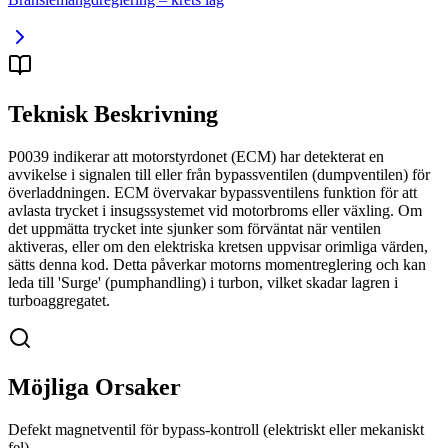
Teknisk Beskrivning
P0039 indikerar att motorstyrdonet (ECM) har detekterat en
avvikelse i signalen till eller från bypassventilen (dumpventilen) för
överladdningen. ECM övervakar bypassventilens funktion för att
avlasta trycket i insugssystemet vid motorbroms eller växling. Om
det uppmätta trycket inte sjunker som förväntat när ventilen
aktiveras, eller om den elektriska kretsen uppvisar orimliga värden,
sätts denna kod. Detta påverkar motorns momentreglering och kan
leda till 'Surge' (pumphandling) i turbon, vilket skadar lagren i
turboaggregatet.
Möjliga Orsaker
Defekt magnetventil för bypass-kontroll (elektriskt eller mekaniskt
fel)