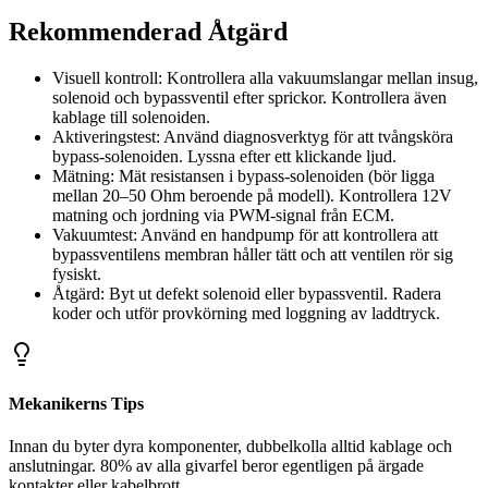
Rekommenderad Åtgärd
Visuell kontroll: Kontrollera alla vakuumslangar mellan insug,
solenoid och bypassventil efter sprickor. Kontrollera även
kablage till solenoiden.
Aktiveringstest: Använd diagnosverktyg för att tvångsköra
bypass-solenoiden. Lyssna efter ett klickande ljud.
Mätning: Mät resistansen i bypass-solenoiden (bör ligga
mellan 20–50 Ohm beroende på modell). Kontrollera 12V
matning och jordning via PWM-signal från ECM.
Vakuumtest: Använd en handpump för att kontrollera att
bypassventilens membran håller tätt och att ventilen rör sig
fysiskt.
Åtgärd: Byt ut defekt solenoid eller bypassventil. Radera
koder och utför provkörning med loggning av laddtryck.
Mekanikerns Tips
Innan du byter dyra komponenter, dubbelkolla alltid kablage och
anslutningar. 80% av alla givarfel beror egentligen på ärgade
kontakter eller kabelbrott.