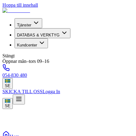
Hoppa till innehall
Tjänster
DATABAS & VERKTYG
Kundcenter
Stängt
Öppnar mån–tors 09–16
054-830 480
SE
SKICKA TILL OSS
Logga In
SE