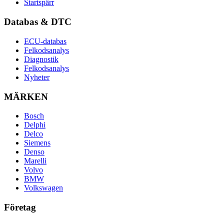
Startspärr
Databas & DTC
ECU-databas
Felkodsanalys
Diagnostik
Felkodsanalys
Nyheter
MÄRKEN
Bosch
Delphi
Delco
Siemens
Denso
Marelli
Volvo
BMW
Volkswagen
Företag