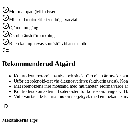
Motorlampan (MIL) lyser
Minskad motoreffekt vid höga varvtal
Ojämn tomgång
Ökad bränsleförbrukning
Bilen kan upplevas som 'slö' vid acceleration
Rekommenderad Åtgärd
Kontrollera motoroljans nivå och skick. Om oljan är mycket smuts
Utför ett solenoid-test via diagnosverktyg (aktiveringstest). Ko
Mät solenoidens inre motstånd med multimeter. Normalvärde är c
Kontrollera kontakten till solenoiden för korrosion; rengör vid 
Vid kvarstående fel, mät motorns oljetryck med en mekanisk mätare 
Mekanikerns Tips