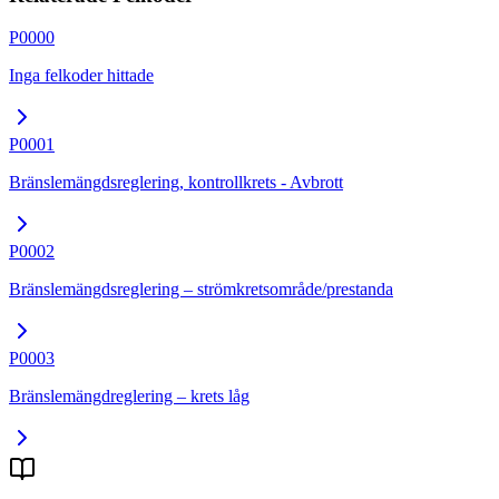
P0000
Inga felkoder hittade
P0001
Bränslemängdsreglering, kontrollkrets - Avbrott
P0002
Bränslemängdsreglering – strömkretsområde/prestanda
P0003
Bränslemängdreglering – krets låg