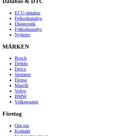
Databas & DTC
ECU-databas
Felkodsanalys
Diagnostik
Felkodsanalys
Nyheter
MÄRKEN
Bosch
Delphi
Delco
Siemens
Denso
Marelli
Volvo
BMW
Volkswagen
Företag
Om oss
Kontakt