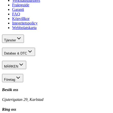
Verkstadspartners
Fraktguide
Garanti
FAQ
Köpvillkor
Integritetspolicy
Webbplatskarta
Tjänster
Databas & DTC
MÄRKEN
Företag
Besök oss
Gjuterigatan 29, Karlstad
Ring oss