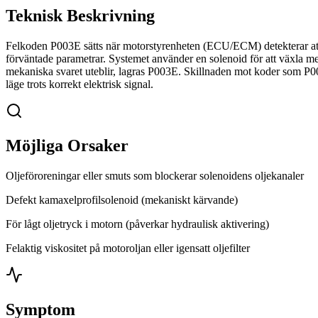
Teknisk Beskrivning
Felkoden P003E sätts när motorstyrenheten (ECU/ECM) detekterar att ko
förväntade parametrar. Systemet använder en solenoid för att växla m
mekaniska svaret uteblir, lagras P003E. Skillnaden mot koder som P003
läge trots korrekt elektrisk signal.
Möjliga Orsaker
Oljeföroreningar eller smuts som blockerar solenoidens oljekanaler
Defekt kamaxelprofilsolenoid (mekaniskt kärvande)
För lågt oljetryck i motorn (påverkar hydraulisk aktivering)
Felaktig viskositet på motoroljan eller igensatt oljefilter
Symptom