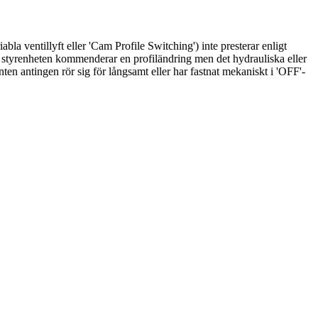
a ventillyft eller 'Cam Profile Switching') inte presterar enligt
m styrenheten kommenderar en profiländring men det hydrauliska eller
n antingen rör sig för långsamt eller har fastnat mekaniskt i 'OFF'-