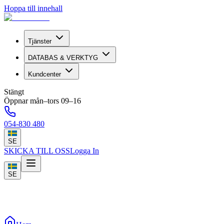
Hoppa till innehall
Tjänster
DATABAS & VERKTYG
Kundcenter
Stängt
Öppnar mån–tors 09–16
054-830 480
SE
SKICKA TILL OSS
Logga In
SE