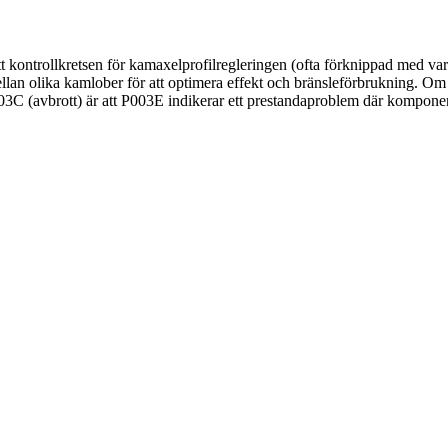
ntrollkretsen för kamaxelprofilregleringen (ofta förknippad med variabl
ellan olika kamlober för att optimera effekt och bränsleförbrukning. O
C (avbrott) är att P003E indikerar ett prestandaproblem där komponente