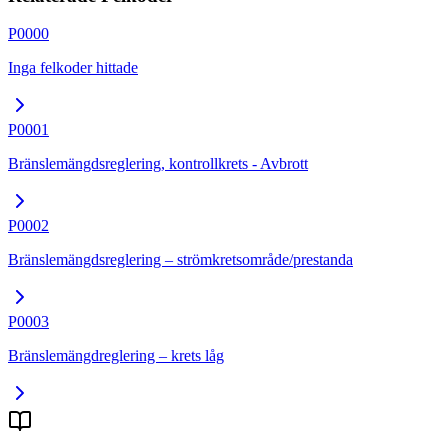
P0000
Inga felkoder hittade
P0001
Bränslemängdsreglering, kontrollkrets - Avbrott
P0002
Bränslemängdsreglering – strömkretsområde/prestanda
P0003
Bränslemängdreglering – krets låg