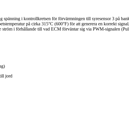
 spänning i kontrollkretsen för förvärmningen till syresensor 3 på bank 
betstemperatur på cirka 315°C (600°F) för att generera en korrekt signal
lite ström i förhållande till vad ECM förväntar sig via PWM-signalen (P
ng)
ll jord