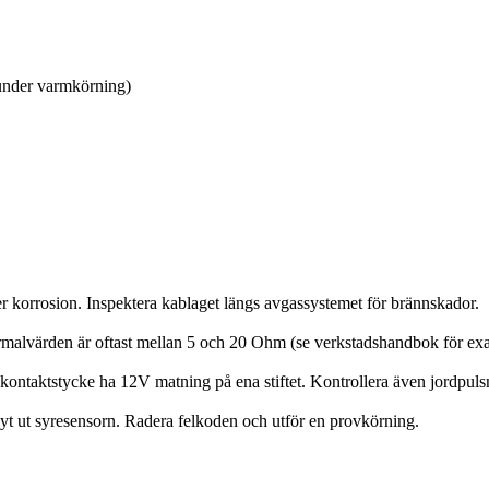
under varmkörning)
ller korrosion. Inspektera kablaget längs avgassystemet för brännskador.
alvärden är oftast mellan 5 och 20 Ohm (se verkstadshandbok för exak
kontaktstycke ha 12V matning på ena stiftet. Kontrollera även jordpul
t ut syresensorn. Radera felkoden och utför en provkörning.