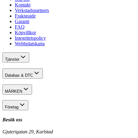
Kontakt
Verkstadspartners
Fraktguide
Garanti
FAQ
Köpvillkor
Integritetspolicy
Webbplatskarta
Tjänster
Databas & DTC
MÄRKEN
Företag
Besök oss
Gjuterigatan 29, Karlstad