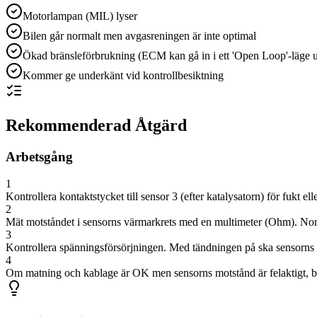
Motorlampan (MIL) lyser
Bilen går normalt men avgasreningen är inte optimal
Ökad bränsleförbrukning (ECM kan gå in i ett 'Open Loop'-läge 
Kommer ge underkänt vid kontrollbesiktning
Rekommenderad Åtgärd
Arbetsgång
1
Kontrollera kontaktstycket till sensor 3 (efter katalysatorn) för fukt e
2
Mät motståndet i sensorns värmarkrets med en multimeter (Ohm). Norm
3
Kontrollera spänningsförsörjningen. Med tändningen på ska sensorns 
4
Om matning och kablage är OK men sensorns motstånd är felaktigt, by