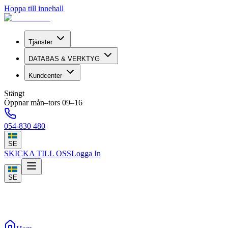
Hoppa till innehall
Tjänster
DATABAS & VERKTYG
Kundcenter
Stängt
Öppnar mån–tors 09–16
054-830 480
SE
SKICKA TILL OSS
Logga In
SE