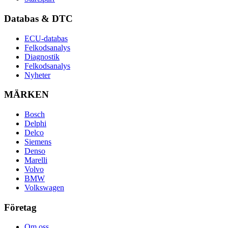
Databas & DTC
ECU-databas
Felkodsanalys
Diagnostik
Felkodsanalys
Nyheter
MÄRKEN
Bosch
Delphi
Delco
Siemens
Denso
Marelli
Volvo
BMW
Volkswagen
Företag
Om oss