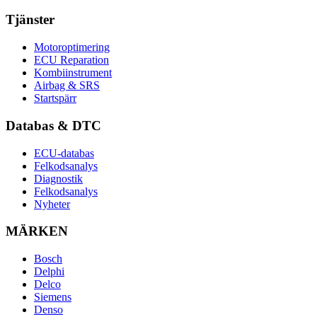
Tjänster
Motoroptimering
ECU Reparation
Kombiinstrument
Airbag & SRS
Startspärr
Databas & DTC
ECU-databas
Felkodsanalys
Diagnostik
Felkodsanalys
Nyheter
MÄRKEN
Bosch
Delphi
Delco
Siemens
Denso