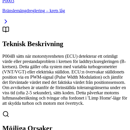
P0003
Bränslemängdreglering – krets låg
Teknisk Beskrivning
P004B sätts när motorstyrenheten (ECU) detekterar ett orimligt
värde eller prestandaproblem i kretsen för laddtrycksregleringen (B-
kretsen). Detta gäller ofta system med variabla turbogeometrier
(VNT/VGT) eller elektriska ställdon. ECU:n övervakar ställdonets
position via en PWM-signal (Pulse Width Modulation) och jämför
det förväntade värdet med det faktiska värdet från positionssensorn.
Om avvikelsen är utanför de förinställda toleransgränserna under en
viss tid (ofta 2-5 sekunder), sätts koden. Detta påverkar motorns
luftmassaberäkning och tvingar ofta fordonet i 'Limp Home'-läge för
att skydda turbon och motorn mot övertryck.
Möjliga Orsaker