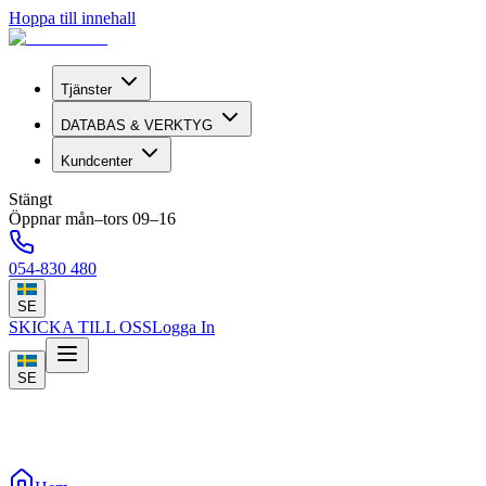
Hoppa till innehall
Tjänster
DATABAS & VERKTYG
Kundcenter
Stängt
Öppnar mån–tors 09–16
054-830 480
SE
SKICKA TILL OSS
Logga In
SE