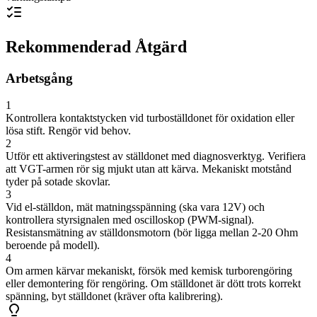
Rekommenderad Åtgärd
Arbetsgång
1
Kontrollera kontaktstycken vid turboställdonet för oxidation eller
lösa stift. Rengör vid behov.
2
Utför ett aktiveringstest av ställdonet med diagnosverktyg. Verifiera
att VGT-armen rör sig mjukt utan att kärva. Mekaniskt motstånd
tyder på sotade skovlar.
3
Vid el-ställdon, mät matningsspänning (ska vara 12V) och
kontrollera styrsignalen med oscilloskop (PWM-signal).
Resistansmätning av ställdonsmotorn (bör ligga mellan 2-20 Ohm
beroende på modell).
4
Om armen kärvar mekaniskt, försök med kemisk turborengöring
eller demontering för rengöring. Om ställdonet är dött trots korrekt
spänning, byt ställdonet (kräver ofta kalibrering).