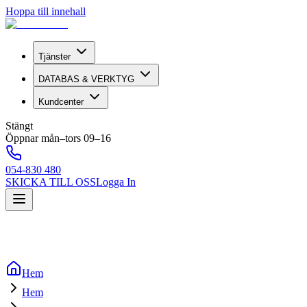
Hoppa till innehall
Tjänster
DATABAS & VERKTYG
Kundcenter
Stängt
Öppnar mån–tors 09–16
054-830 480
SKICKA TILL OSS
Logga In
Hem
Hem