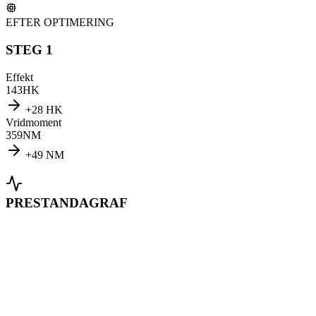
EFTER OPTIMERING
STEG 1
Effekt
143
HK
+
28
HK
Vridmoment
359
NM
+
49
NM
PRESTANDAGRAF