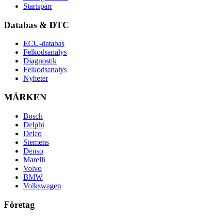
Startspärr
Databas & DTC
ECU-databas
Felkodsanalys
Diagnostik
Felkodsanalys
Nyheter
MÄRKEN
Bosch
Delphi
Delco
Siemens
Denso
Marelli
Volvo
BMW
Volkswagen
Företag