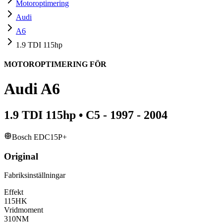
Motoroptimering
Audi
A6
1.9 TDI 115hp
MOTOROPTIMERING FÖR
Audi
A6
1.9 TDI 115hp
•
C5 - 1997 - 2004
Bosch EDC15P+
Original
Fabriksinställningar
Effekt
115
HK
Vridmoment
310
NM