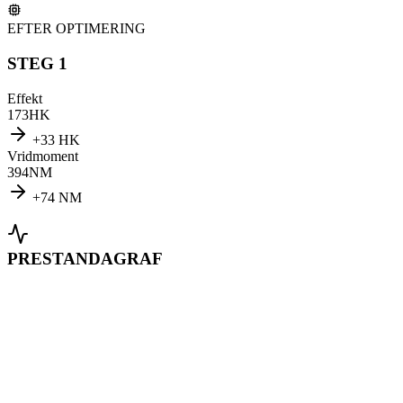
EFTER OPTIMERING
STEG 1
Effekt
173
HK
+
33
HK
Vridmoment
394
NM
+
74
NM
PRESTANDAGRAF