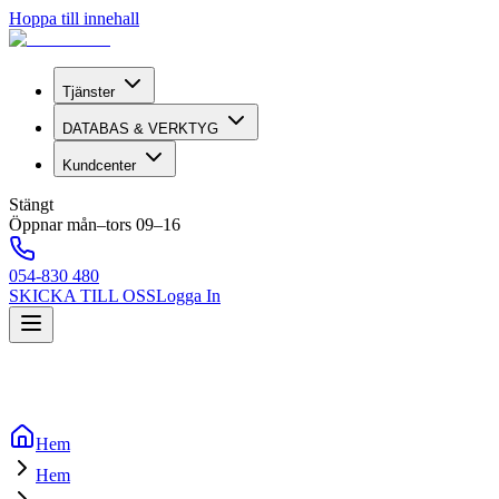
Hoppa till innehall
Tjänster
DATABAS & VERKTYG
Kundcenter
Stängt
Öppnar mån–tors 09–16
054-830 480
SKICKA TILL OSS
Logga In
Hem
Hem