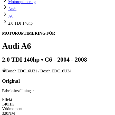
Motoroptimering
Audi
A6
2.0 TDI 140hp
MOTOROPTIMERING FÖR
Audi
A6
2.0 TDI 140hp
•
C6 - 2004 - 2008
Bosch EDC16U31 / Bosch EDC16U34
Original
Fabriksinställningar
Effekt
140
HK
Vridmoment
320
NM