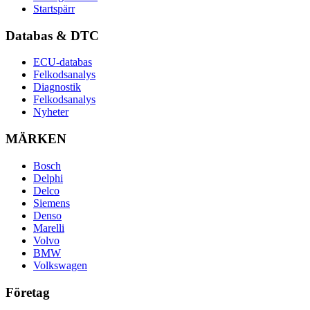
Startspärr
Databas & DTC
ECU-databas
Felkodsanalys
Diagnostik
Felkodsanalys
Nyheter
MÄRKEN
Bosch
Delphi
Delco
Siemens
Denso
Marelli
Volvo
BMW
Volkswagen
Företag