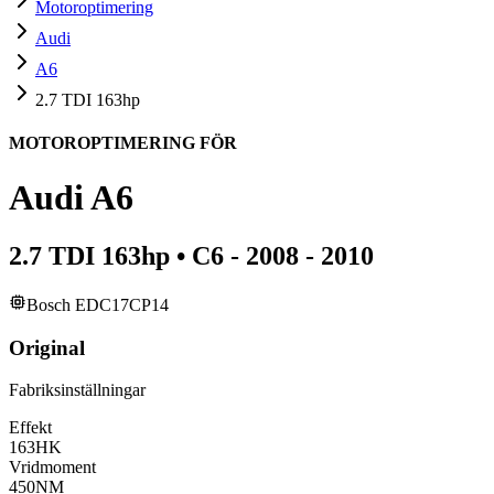
Motoroptimering
Audi
A6
2.7 TDI 163hp
MOTOROPTIMERING FÖR
Audi
A6
2.7 TDI 163hp
•
C6 - 2008 - 2010
Bosch EDC17CP14
Original
Fabriksinställningar
Effekt
163
HK
Vridmoment
450
NM