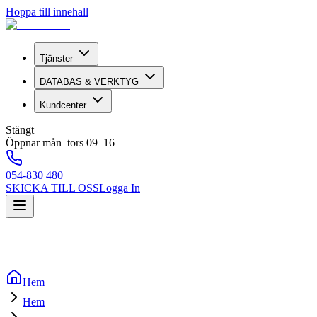
Hoppa till innehall
Tjänster
DATABAS & VERKTYG
Kundcenter
Stängt
Öppnar mån–tors 09–16
054-830 480
SKICKA TILL OSS
Logga In
Hem
Hem