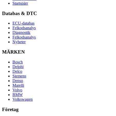
Startspärr
Databas & DTC
ECU-databas
Felkodsanalys
Diagnostik
Felkodsanalys
Nyheter
MÄRKEN
Bosch
Delphi
Delco
Siemens
Denso
Marelli
Volvo
BMW
Volkswagen
Företag