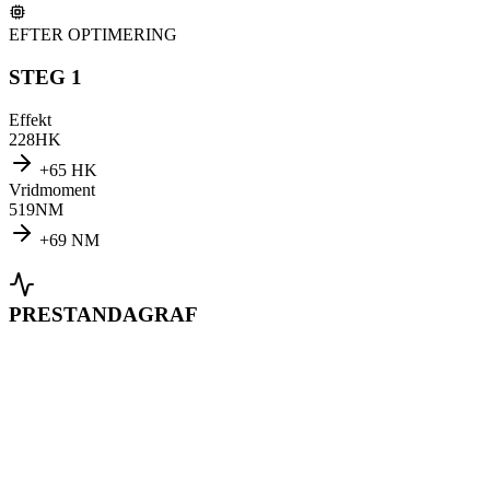
EFTER OPTIMERING
STEG 1
Effekt
228
HK
+
65
HK
Vridmoment
519
NM
+
69
NM
PRESTANDAGRAF