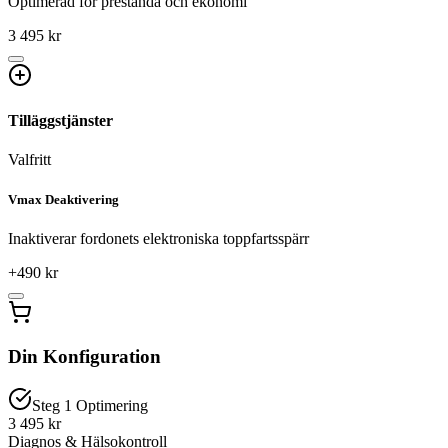
Optimerad för prestanda och ekonomi
3 495 kr
Tilläggstjänster
Valfritt
Vmax Deaktivering
Inaktiverar fordonets elektroniska toppfartsspärr
+
490
kr
Din Konfiguration
Steg 1 Optimering
3 495 kr
Diagnos & Hälsokontroll