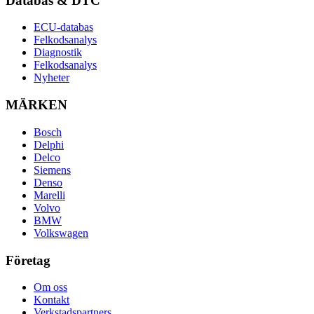
Databas & DTC
ECU-databas
Felkodsanalys
Diagnostik
Felkodsanalys
Nyheter
MÄRKEN
Bosch
Delphi
Delco
Siemens
Denso
Marelli
Volvo
BMW
Volkswagen
Företag
Om oss
Kontakt
Verkstadspartners