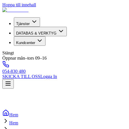
Hoppa till innehall
Tjänster
DATABAS & VERKTYG
Kundcenter
Stängt
Öppnar mån–tors 09–16
054-830 480
SKICKA TILL OSS
Logga In
Hem
Hem