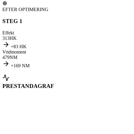
EFTER OPTIMERING
STEG 1
Effekt
313
HK
+
83
HK
Vridmoment
479
NM
+
169
NM
PRESTANDAGRAF