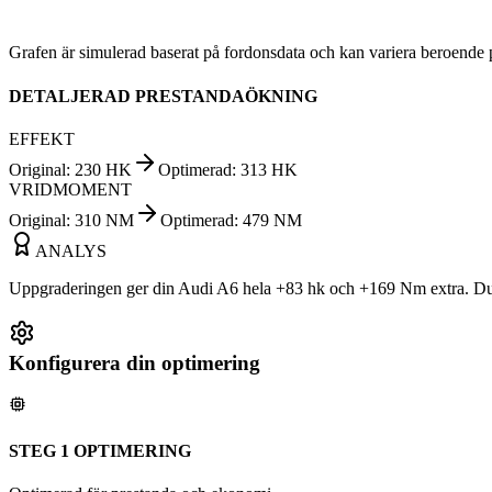
Grafen är simulerad baserat på fordonsdata och kan variera beroende 
DETALJERAD PRESTANDAÖKNING
EFFEKT
Original
:
230
HK
Optimerad
:
313
HK
VRIDMOMENT
Original
:
310
NM
Optimerad
:
479
NM
ANALYS
Uppgraderingen ger din Audi A6 hela +83 hk och +169 Nm extra. Du k
Konfigurera din optimering
STEG 1 OPTIMERING