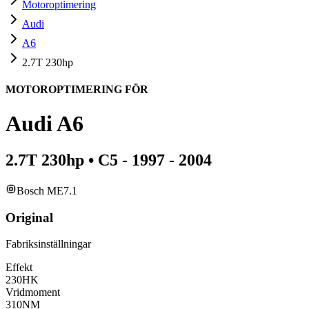
Motoroptimering
Audi
A6
2.7T 230hp
MOTOROPTIMERING FÖR
Audi
A6
2.7T 230hp
•
C5 - 1997 - 2004
Bosch ME7.1
Original
Fabriksinställningar
Effekt
230
HK
Vridmoment
310
NM