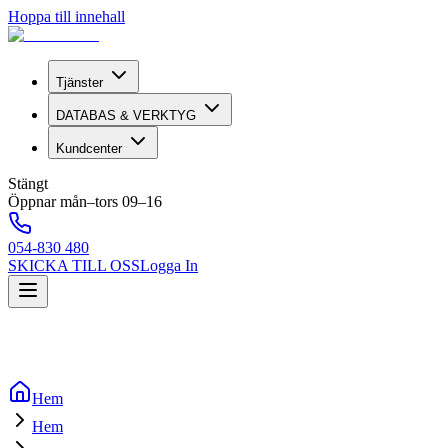
Hoppa till innehall
Tjänster
DATABAS & VERKTYG
Kundcenter
Stängt
Öppnar mån–tors 09–16
054-830 480
SKICKA TILL OSS
Logga In
Hem
Hem