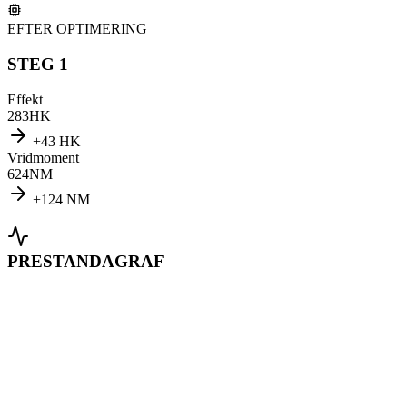
EFTER OPTIMERING
STEG 1
Effekt
283
HK
+
43
HK
Vridmoment
624
NM
+
124
NM
PRESTANDAGRAF