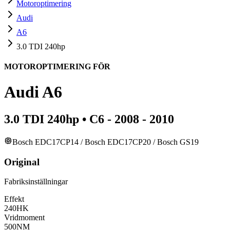
Motoroptimering
Audi
A6
3.0 TDI 240hp
MOTOROPTIMERING FÖR
Audi
A6
3.0 TDI 240hp
•
C6 - 2008 - 2010
Bosch EDC17CP14 / Bosch EDC17CP20 / Bosch GS19
Original
Fabriksinställningar
Effekt
240
HK
Vridmoment
500
NM