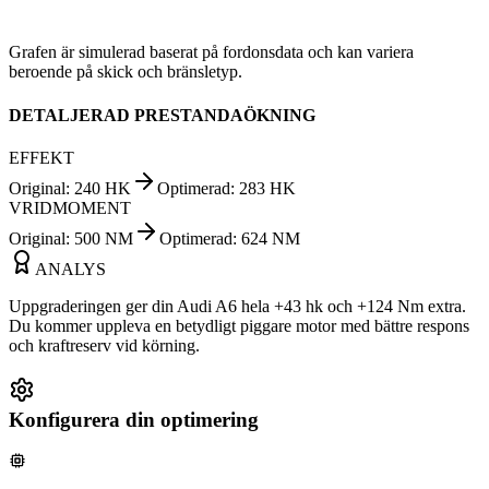
Grafen är simulerad baserat på fordonsdata och kan variera
beroende på skick och bränsletyp.
DETALJERAD PRESTANDAÖKNING
EFFEKT
Original
:
240
HK
Optimerad
:
283
HK
VRIDMOMENT
Original
:
500
NM
Optimerad
:
624
NM
ANALYS
Uppgraderingen ger din Audi A6 hela +43 hk och +124 Nm extra.
Du kommer uppleva en betydligt piggare motor med bättre respons
och kraftreserv vid körning.
Konfigurera din optimering