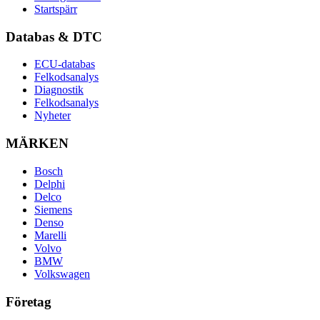
Startspärr
Databas & DTC
ECU-databas
Felkodsanalys
Diagnostik
Felkodsanalys
Nyheter
MÄRKEN
Bosch
Delphi
Delco
Siemens
Denso
Marelli
Volvo
BMW
Volkswagen
Företag