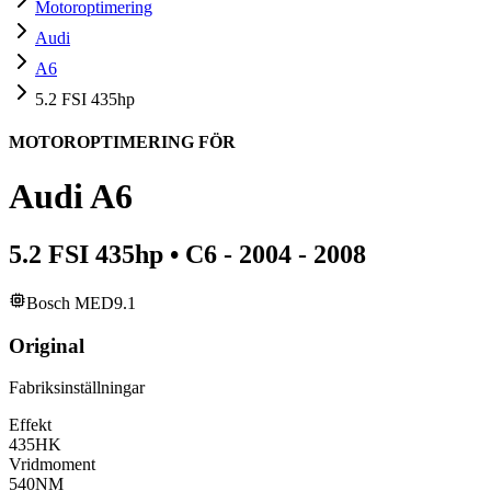
Motoroptimering
Audi
A6
5.2 FSI 435hp
MOTOROPTIMERING FÖR
Audi
A6
5.2 FSI 435hp
•
C6 - 2004 - 2008
Bosch MED9.1
Original
Fabriksinställningar
Effekt
435
HK
Vridmoment
540
NM