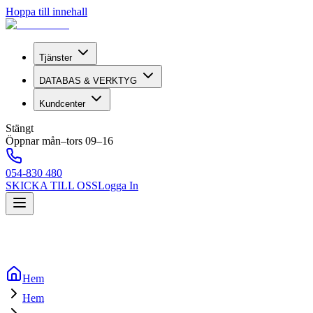
Hoppa till innehall
Tjänster
DATABAS & VERKTYG
Kundcenter
Stängt
Öppnar mån–tors 09–16
054-830 480
SKICKA TILL OSS
Logga In
Hem
Hem