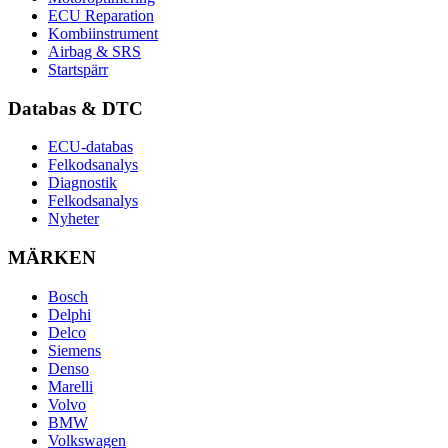
ECU Reparation
Kombiinstrument
Airbag & SRS
Startspärr
Databas & DTC
ECU-databas
Felkodsanalys
Diagnostik
Felkodsanalys
Nyheter
MÄRKEN
Bosch
Delphi
Delco
Siemens
Denso
Marelli
Volvo
BMW
Volkswagen