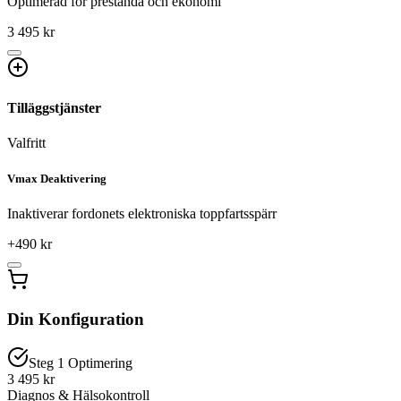
Optimerad för prestanda och ekonomi
3 495 kr
Tilläggstjänster
Valfritt
Vmax Deaktivering
Inaktiverar fordonets elektroniska toppfartsspärr
+
490
kr
Din Konfiguration
Steg 1 Optimering
3 495 kr
Diagnos & Hälsokontroll