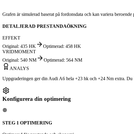
Grafen är simulerad baserat på fordonsdata och kan variera beroende 
DETALJERAD PRESTANDAÖKNING
EFFEKT
Original
:
435
HK
Optimerad
:
458
HK
VRIDMOMENT
Original
:
540
NM
Optimerad
:
564
NM
ANALYS
Uppgraderingen ger din Audi A6 hela +23 hk och +24 Nm extra. Du ko
Konfigurera din optimering
STEG 1 OPTIMERING