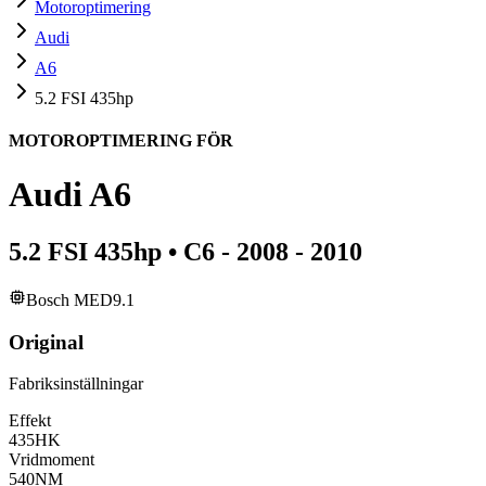
Motoroptimering
Audi
A6
5.2 FSI 435hp
MOTOROPTIMERING FÖR
Audi
A6
5.2 FSI 435hp
•
C6 - 2008 - 2010
Bosch MED9.1
Original
Fabriksinställningar
Effekt
435
HK
Vridmoment
540
NM