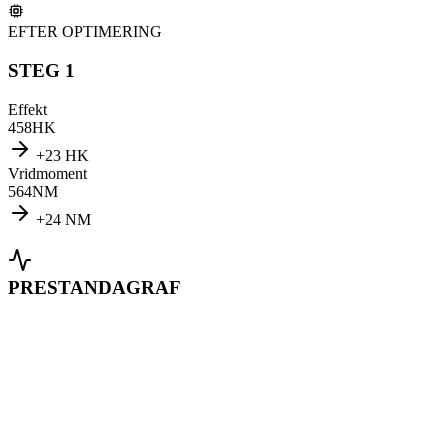
EFTER OPTIMERING
STEG 1
Effekt
458
HK
+
23
HK
Vridmoment
564
NM
+
24
NM
PRESTANDAGRAF