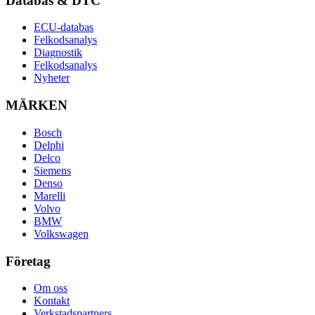
Databas & DTC
ECU-databas
Felkodsanalys
Diagnostik
Felkodsanalys
Nyheter
MÄRKEN
Bosch
Delphi
Delco
Siemens
Denso
Marelli
Volvo
BMW
Volkswagen
Företag
Om oss
Kontakt
Verkstadspartners