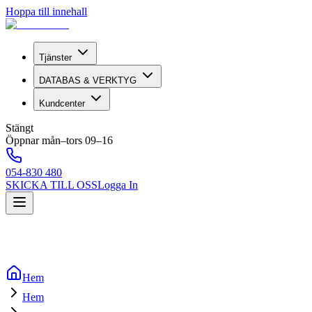
Hoppa till innehall
Tjänster
DATABAS & VERKTYG
Kundcenter
Stängt
Öppnar mån–tors 09–16
054-830 480
SKICKA TILL OSS
Logga In
Hem
Hem