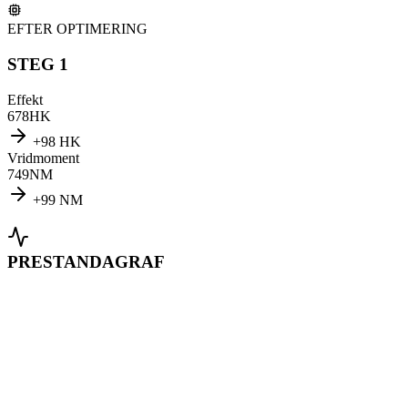
EFTER OPTIMERING
STEG 1
Effekt
678
HK
+
98
HK
Vridmoment
749
NM
+
99
NM
PRESTANDAGRAF