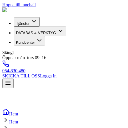
Hoppa till innehall
Tjänster
DATABAS & VERKTYG
Kundcenter
Stängt
Öppnar mån–tors 09–16
054-830 480
SKICKA TILL OSS
Logga In
Hem
Hem