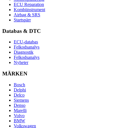
ECU Reparation
Kombiinstrument
Airbag & SRS
Startspärr
Databas & DTC
ECU-databas
Felkodsanalys
Diagnostik
Felkodsanalys
Nyheter
MÄRKEN
Bosch
Delphi
Delco
Siemens
Denso
Marelli
Volvo
BMW
Volkswagen