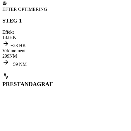
EFTER OPTIMERING
STEG 1
Effekt
133
HK
+
23
HK
Vridmoment
299
NM
+
59
NM
PRESTANDAGRAF