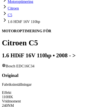
Motoroptimering
Citroen
C5
1.6 HDiF 16V 110hp
MOTOROPTIMERING FÖR
Citroen
C5
1.6 HDiF 16V 110hp
•
2008 - >
Bosch EDC16C34
Original
Fabriksinställningar
Effekt
110
HK
Vridmoment
240
NM