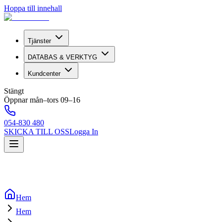
Hoppa till innehall
Tjänster
DATABAS & VERKTYG
Kundcenter
Stängt
Öppnar mån–tors 09–16
054-830 480
SKICKA TILL OSS
Logga In
Hem
Hem