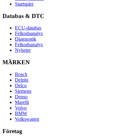
Startspärr
Databas & DTC
ECU-databas
Felkodsanalys
Diagnostik
Felkodsanalys
Nyheter
MÄRKEN
Bosch
Delphi
Delco
Siemens
Denso
Marelli
Volvo
BMW
Volkswagen
Företag