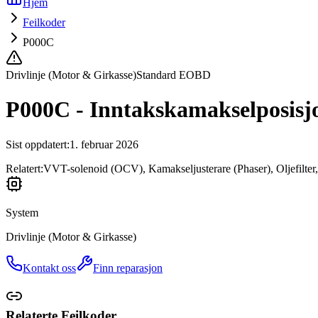
Hjem
Feilkoder
P000C
Drivlinje (Motor & Girkasse)
Standard EOBD
P000C - Inntakskamakselposisjo
Sist oppdatert
:
1. februar 2026
Relatert:
VVT-solenoid (OCV), Kamakseljusterare (Phaser), Oljefilter
System
Drivlinje (Motor & Girkasse)
Kontakt oss
Finn reparasjon
Relaterte Feilkoder