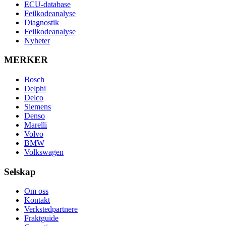
ECU-database
Feilkodeanalyse
Diagnostik
Feilkodeanalyse
Nyheter
MERKER
Bosch
Delphi
Delco
Siemens
Denso
Marelli
Volvo
BMW
Volkswagen
Selskap
Om oss
Kontakt
Verkstedpartnere
Fraktguide