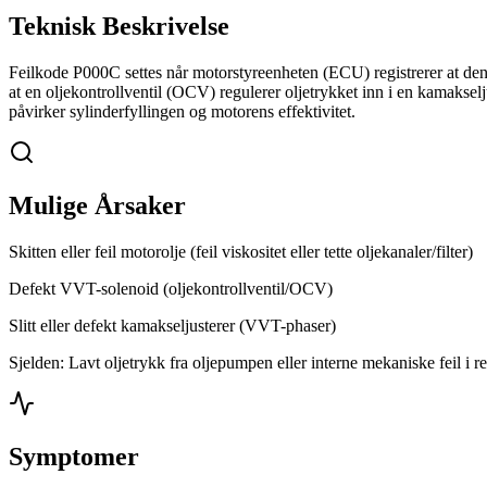
Teknisk Beskrivelse
Feilkode P000C settes når motorstyreenheten (ECU) registrerer at den
at en oljekontrollventil (OCV) regulerer oljetrykket inn i en kamaksel
påvirker sylinderfyllingen og motorens effektivitet.
Mulige Årsaker
Skitten eller feil motorolje (feil viskositet eller tette oljekanaler/filter)
Defekt VVT-solenoid (oljekontrollventil/OCV)
Slitt eller defekt kamakseljusterer (VVT-phaser)
Sjelden: Lavt oljetrykk fra oljepumpen eller interne mekaniske feil i re
Symptomer