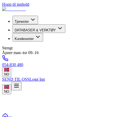
Hopp til innhold
Tjenester
DATABASER & VERKTØY
Kundesenter
Stengt
Åpner man–tor 09–16
054-830 480
NO
SEND TIL OSS
Logg Inn
NO