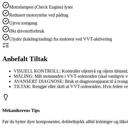
Motorlampen (Check Engine) lyser
Redusert motorytelse ved pådrag
Ujevn tomgang
Økt drivstofforbruk
Ulyder (kakling/rasling) fra motoren ved VVT-aktivering
Anbefalt Tiltak
VISUELL KONTROLL: Kontroller oljenivå og oljens tilstand. Hvis 
MÅLING: Mål motstanden i VVT-solenoiden (skal vanligvis vær
AVANSERT DIAGNOSE: Bruk et diagnoseapparat til å tvangskjør
TILTAK: Rengjør eller skift ut VVT-solenoiden. Hvis feilen ve
Mekanikerens Tips
Før du bytter dyre komponenter, dobbeltsjekk alltid ledninger og tilko