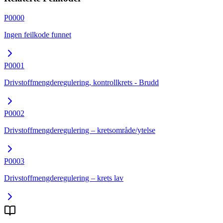
P0000
Ingen feilkode funnet
P0001
Drivstoffmengderegulering, kontrollkrets - Brudd
P0002
Drivstoffmengderegulering – kretsområde/ytelse
P0003
Drivstoffmengderegulering – krets lav