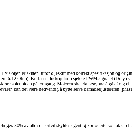
oljen er skitten, utfør oljeskift med korrekt spesifikasjon og origina
e 6-12 Ohm). Bruk oscilloskop for å sjekke PWM-signalet (Duty cycle
e solenoiden på tomgang. Motoren skal da begynne å gå dårlig eller
dvarer, kan det være nødvendig å bytte selve kamakseljustereren (phase
blinger. 80% av alle sensorfeil skyldes egentlig korroderte kontakter ell