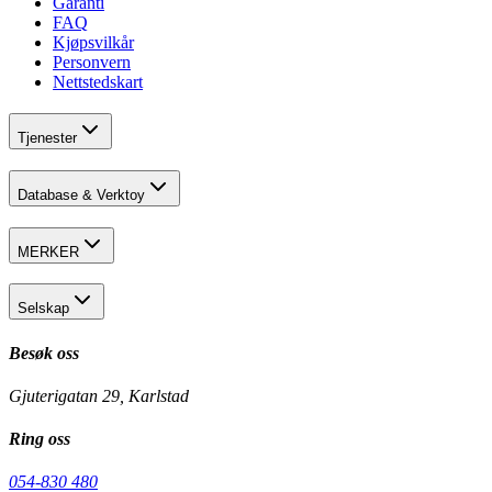
Garanti
FAQ
Kjøpsvilkår
Personvern
Nettstedskart
Tjenester
Database & Verktoy
MERKER
Selskap
Besøk oss
Gjuterigatan 29, Karlstad
Ring oss
054-830 480