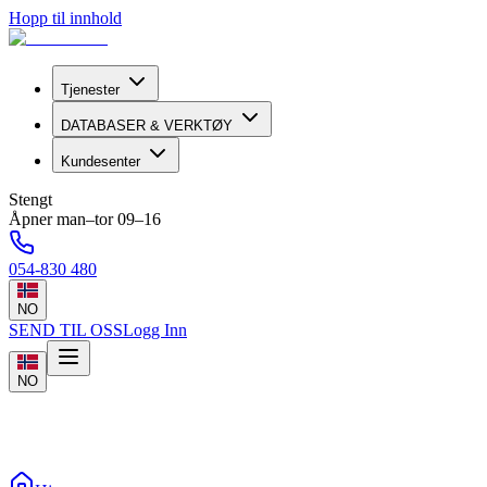
Hopp til innhold
Tjenester
DATABASER & VERKTØY
Kundesenter
Stengt
Åpner man–tor 09–16
054-830 480
NO
SEND TIL OSS
Logg Inn
NO