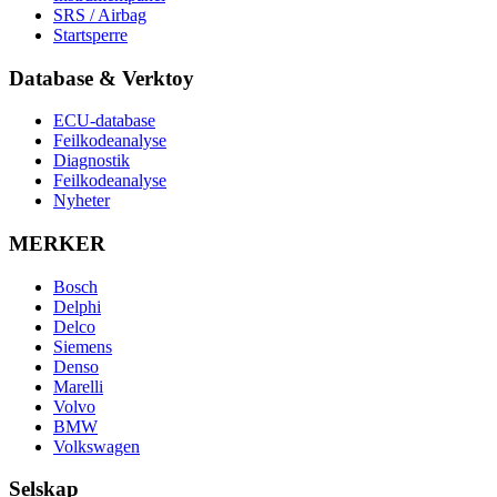
SRS / Airbag
Startsperre
Database & Verktoy
ECU-database
Feilkodeanalyse
Diagnostik
Feilkodeanalyse
Nyheter
MERKER
Bosch
Delphi
Delco
Siemens
Denso
Marelli
Volvo
BMW
Volkswagen
Selskap