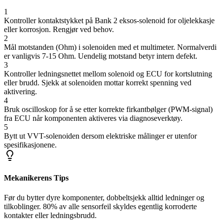
1
Kontroller kontaktstykket på Bank 2 eksos-solenoid for oljelekkasje
eller korrosjon. Rengjør ved behov.
2
Mål motstanden (Ohm) i solenoiden med et multimeter. Normalverdi
er vanligvis 7-15 Ohm. Uendelig motstand betyr intern defekt.
3
Kontroller ledningsnettet mellom solenoid og ECU for kortslutning
eller brudd. Sjekk at solenoiden mottar korrekt spenning ved
aktivering.
4
Bruk oscilloskop for å se etter korrekte firkantbølger (PWM-signal)
fra ECU når komponenten aktiveres via diagnoseverktøy.
5
Bytt ut VVT-solenoiden dersom elektriske målinger er utenfor
spesifikasjonene.
Mekanikerens Tips
Før du bytter dyre komponenter, dobbeltsjekk alltid ledninger og
tilkoblinger. 80% av alle sensorfeil skyldes egentlig korroderte
kontakter eller ledningsbrudd.