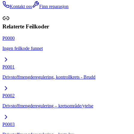
Kontakt oss
Finn reparasjon
Relaterte Feilkoder
P0000
Ingen feilkode funnet
P0001
Drivstoffmengderegulering, kontrollkrets - Brudd
P0002
Drivstoffmengderegulering – kretsområde/ytelse
P0003