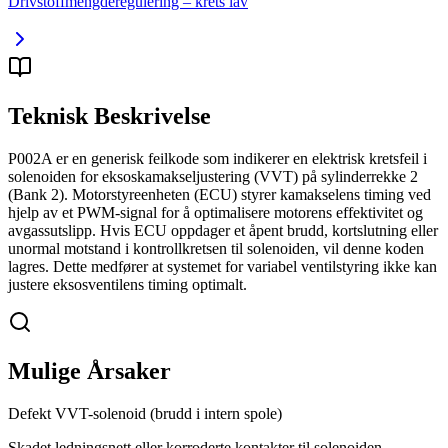
Drivstoffmengderegulering – krets lav
Teknisk Beskrivelse
P002A er en generisk feilkode som indikerer en elektrisk kretsfeil i
solenoiden for eksoskamakseljustering (VVT) på sylinderrekke 2
(Bank 2). Motorstyreenheten (ECU) styrer kamakselens timing ved
hjelp av et PWM-signal for å optimalisere motorens effektivitet og
avgassutslipp. Hvis ECU oppdager et åpent brudd, kortslutning eller
unormal motstand i kontrollkretsen til solenoiden, vil denne koden
lagres. Dette medfører at systemet for variabel ventilstyring ikke kan
justere eksosventilens timing optimalt.
Mulige Årsaker
Defekt VVT-solenoid (brudd i intern spole)
Skadet ledningsnett eller korroderte kontakter til solenoiden