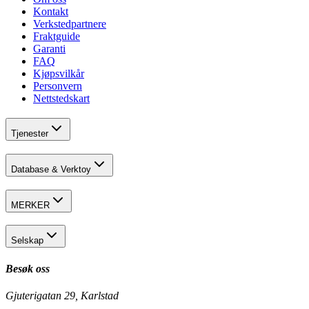
Kontakt
Verkstedpartnere
Fraktguide
Garanti
FAQ
Kjøpsvilkår
Personvern
Nettstedskart
Tjenester
Database & Verktoy
MERKER
Selskap
Besøk oss
Gjuterigatan 29, Karlstad