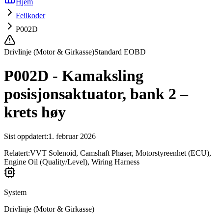
Hjem
Feilkoder
P002D
Drivlinje (Motor & Girkasse)
Standard EOBD
P002D - Kamaksling
posisjonsaktuator, bank 2 –
krets høy
Sist oppdatert
:
1. februar 2026
Relatert:
VVT Solenoid, Camshaft Phaser, Motorstyreenhet (ECU),
Engine Oil (Quality/Level), Wiring Harness
System
Drivlinje (Motor & Girkasse)