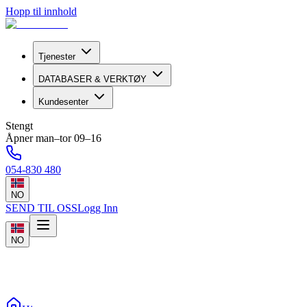
Hopp til innhold
Tjenester
DATABASER & VERKTØY
Kundesenter
Stengt
Åpner man–tor 09–16
054-830 480
NO
SEND TIL OSS
Logg Inn
NO