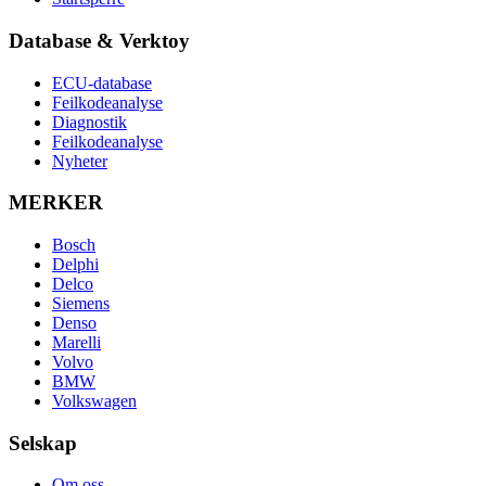
Database & Verktoy
ECU-database
Feilkodeanalyse
Diagnostik
Feilkodeanalyse
Nyheter
MERKER
Bosch
Delphi
Delco
Siemens
Denso
Marelli
Volvo
BMW
Volkswagen
Selskap
Om oss