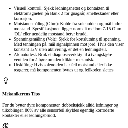
Visuell kontroll: Sjekk ledningsnettet og kontakten til
elektromagneten på Bank 2 for gnagsår, smelteskader eller
korrosjon.
Motstandsmåling (Ohm): Koble fra solenoiden og mål indre
motstand. Spesifikasjonen ligger normalt mellom 7-15 Ohm.
'OL' eller uendelig motstand betyr brudd.
Spenningsmåling (Volt): Sjekk for kortslutning til spenning.
Med tenningen på, mål signalpinnen mot jord. Hvis den viser
konstant 12V uten aktivering, er det en ledningsfeil.
Aktuatortest: Bruk et diagnoseverktøy til å tvangskjøre
ventilen for å høre om den klikker mekanisk.
Utskifting: Hvis solenoiden har feil motstand eller ikke
reagerer, må komponenten byttes ut og feilkoden slettes.
Mekanikerens Tips
Før du bytter dyre komponenter, dobbeltsjekk alltid ledninger og
tilkoblinger. 80% av alle sensorfeil skyldes egentlig korroderte
kontakter eller ledningsbrudd.