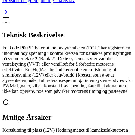
Drivstoffmengderegulering – krets lav
Teknisk Beskrivelse
Feilkode P002D betyr at motorstyreenheten (ECU) har registrert en
unormalt høy spenning i kontrollkretsen for kamakselprofilstyringen
på sylinderrekke 2 (Bank 2). Dette systemet styrer variabel
ventilstyring (VVT) eller ventilløft for å forbedre motorens
effektivitet. En 'High'-status indikerer ofte en kortslutning til
strømforsyning (12V) eller et avbrudd i kretsen som gjør at
styreenheten måler full referansespenning. Siden systemet styres via
PWM-signaler, vil en konstant høy spenning føre til at aktuatoren
ikke kan operere, noe som påvirker motorens timing og pusteevne.
Mulige Årsaker
Kortslutning til pluss (12V) i ledningsnettet til kamakselaktuatoren