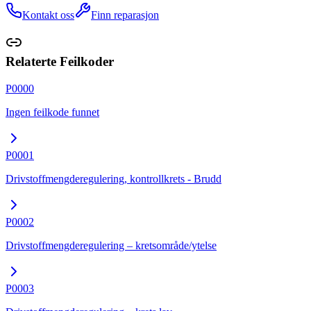
Kontakt oss
Finn reparasjon
Relaterte Feilkoder
P0000
Ingen feilkode funnet
P0001
Drivstoffmengderegulering, kontrollkrets - Brudd
P0002
Drivstoffmengderegulering – kretsområde/ytelse
P0003