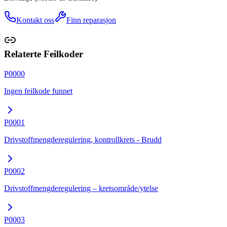
Kontakt oss
Finn reparasjon
Relaterte Feilkoder
P0000
Ingen feilkode funnet
P0001
Drivstoffmengderegulering, kontrollkrets - Brudd
P0002
Drivstoffmengderegulering – kretsområde/ytelse
P0003