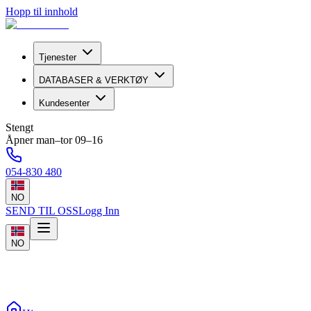
Hopp til innhold
Tjenester
DATABASER & VERKTØY
Kundesenter
Stengt
Åpner man–tor 09–16
054-830 480
NO
SEND TIL OSS
Logg Inn
NO