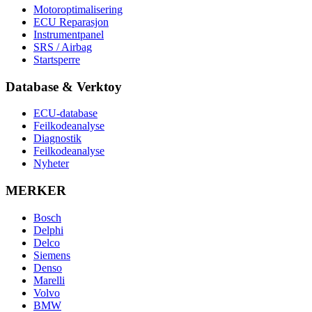
Motoroptimalisering
ECU Reparasjon
Instrumentpanel
SRS / Airbag
Startsperre
Database & Verktoy
ECU-database
Feilkodeanalyse
Diagnostik
Feilkodeanalyse
Nyheter
MERKER
Bosch
Delphi
Delco
Siemens
Denso
Marelli
Volvo
BMW