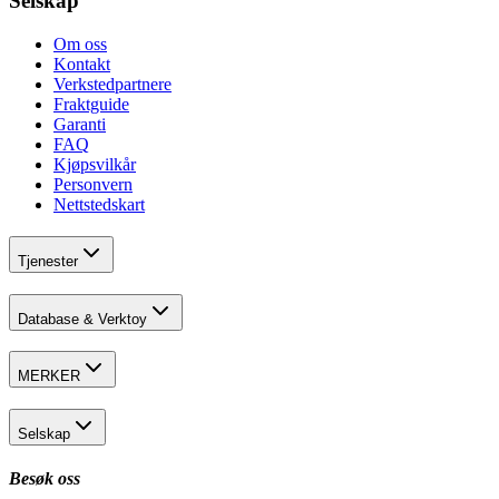
Selskap
Om oss
Kontakt
Verkstedpartnere
Fraktguide
Garanti
FAQ
Kjøpsvilkår
Personvern
Nettstedskart
Tjenester
Database & Verktoy
MERKER
Selskap
Besøk oss