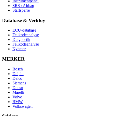
Instrumentpanel
SRS / Airbag
Startsperre
Database & Verktoy
ECU-database
Feilkodeanalyse
Diagnostik
Feilkodeanalyse
Nyheter
MERKER
Bosch
Delphi
Delco
Siemens
Denso
Marelli
Volvo
BMW
Volkswagen