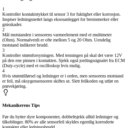
1
Kontroller kontaktstykket til sensor 3 for fuktighet eller korrosjon.
Inspiser ledningsnettet langs eksosanlegget for brennmerker eller
gnisskader.
2
Mål motstanden i sensorens varmeelement med et multimeter
(Ohm). Normalverdi er ofte mellom 5 og 20 Ohm. Uendelig
motstand indikerer brudd.
3
Kontroller strømforsyningen. Med tenningen på skal det være 12V
på den ene pinnen i kontakten. Sjekk også jordingssignalet fra ECM
(Duty-cycle) med et oscilloskop hvis mulig.
4
Hvis strømtilførsel og ledninger er i orden, men sensorens motstand
er feil, må oksygensensoren skiftes ut. Slett feilkoden og utfør en
prøvekjøring.
Mekanikerens Tips
Før du bytter dyre komponenter, dobbeltsjekk alltid ledninger og
tilkoblinger. 80% av alle sensorfeil skyldes egentlig korroderte
kontakter eller ledningsbrudd.