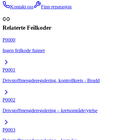
Kontakt oss
Finn reparasjon
Relaterte Feilkoder
P0000
Ingen feilkode funnet
P0001
Drivstoffmengderegulering, kontrollkrets - Brudd
P0002
Drivstoffmengderegulering – kretsområde/ytelse
P0003