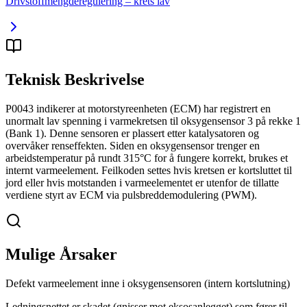
Drivstoffmengderegulering – krets lav
Teknisk Beskrivelse
P0043 indikerer at motorstyreenheten (ECM) har registrert en
unormalt lav spenning i varmekretsen til oksygensensor 3 på rekke 1
(Bank 1). Denne sensoren er plassert etter katalysatoren og
overvåker renseffekten. Siden en oksygensensor trenger en
arbeidstemperatur på rundt 315°C for å fungere korrekt, brukes et
internt varmeelement. Feilkoden settes hvis kretsen er kortsluttet til
jord eller hvis motstanden i varmeelementet er utenfor de tillatte
verdiene styrt av ECM via pulsbreddemodulering (PWM).
Mulige Årsaker
Defekt varmeelement inne i oksygensensoren (intern kortslutning)
Ledningsnettet er skadet (gnisser mot eksosanlegget) som fører til