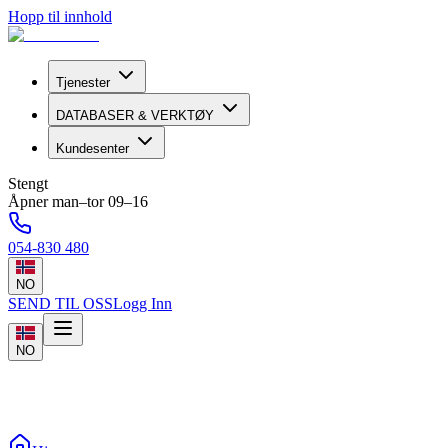
Hopp til innhold
Tjenester
DATABASER & VERKTØY
Kundesenter
Stengt
Åpner man–tor 09–16
054-830 480
NO
SEND TIL OSS
Logg Inn
NO