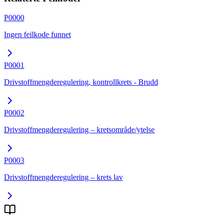
P0000
Ingen feilkode funnet
P0001
Drivstoffmengderegulering, kontrollkrets - Brudd
P0002
Drivstoffmengderegulering – kretsområde/ytelse
P0003
Drivstoffmengderegulering – krets lav