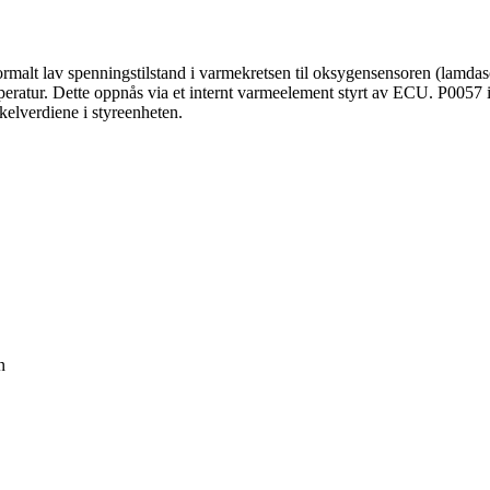
malt lav spenningstilstand i varmekretsen til oksygensensoren (lamdason
ratur. Dette oppnås via et internt varmeelement styrt av ECU. P0057 indike
kelverdiene i styreenheten.
n