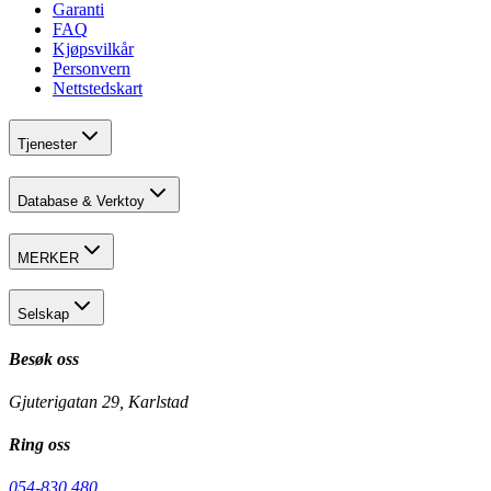
Garanti
FAQ
Kjøpsvilkår
Personvern
Nettstedskart
Tjenester
Database & Verktoy
MERKER
Selskap
Besøk oss
Gjuterigatan 29, Karlstad
Ring oss
054-830 480