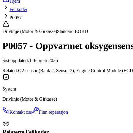
Hjem
Feilkoder
P0057
Drivlinje (Motor & Girkasse)
Standard EOBD
P0057 - Oppvarmet oksygensenso
Sist oppdatert
:
1. februar 2026
Relatert:
O2-sensor (Bank 2, Sensor 2), Engine Control Module (ECU
System
Drivlinje (Motor & Girkasse)
Kontakt oss
Finn reparasjon
Relaterte Feilkoder