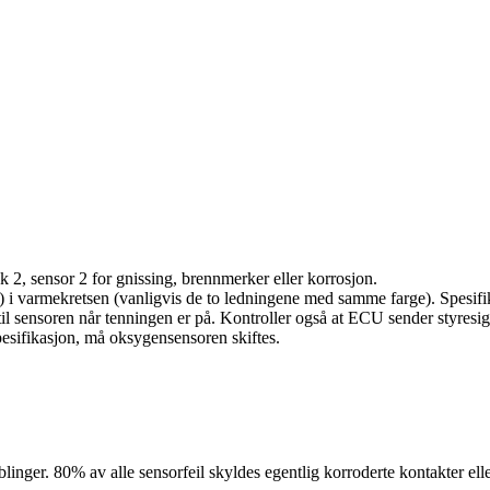
k 2, sensor 2 for gnissing, brennmerker eller korrosjon.
i varmekretsen (vanligvis de to ledningene med samme farge). Spesif
l sensoren når tenningen er på. Kontroller også at ECU sender styresign
esifikasjon, må oksygensensoren skiftes.
blinger. 80% av alle sensorfeil skyldes egentlig korroderte kontakter ell