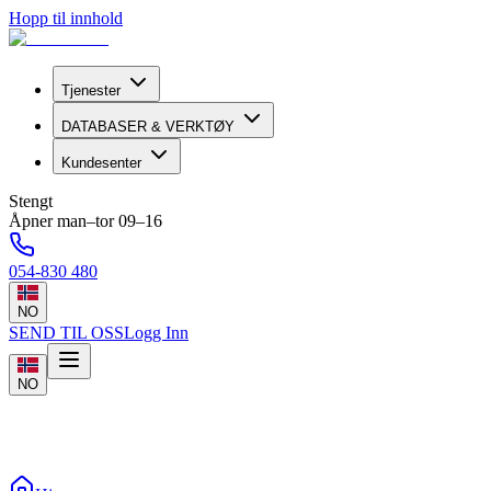
Hopp til innhold
Tjenester
DATABASER & VERKTØY
Kundesenter
Stengt
Åpner man–tor 09–16
054-830 480
NO
SEND TIL OSS
Logg Inn
NO