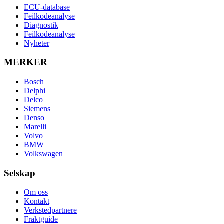
ECU-database
Feilkodeanalyse
Diagnostik
Feilkodeanalyse
Nyheter
MERKER
Bosch
Delphi
Delco
Siemens
Denso
Marelli
Volvo
BMW
Volkswagen
Selskap
Om oss
Kontakt
Verkstedpartnere
Fraktguide