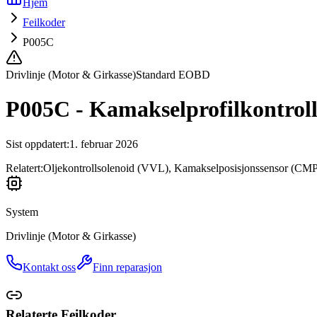
Hjem
Feilkoder
P005C
Drivlinje (Motor & Girkasse)
Standard EOBD
P005C - Kamakselprofilkontroll B
Sist oppdatert
:
1. februar 2026
Relatert:
Oljekontrollsolenoid (VVL), Kamakselposisjonssensor (CMP),
System
Drivlinje (Motor & Girkasse)
Kontakt oss
Finn reparasjon
Relaterte Feilkoder