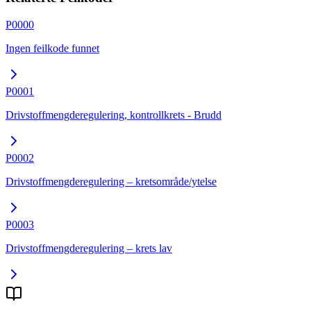
P0000
Ingen feilkode funnet
P0001
Drivstoffmengderegulering, kontrollkrets - Brudd
P0002
Drivstoffmengderegulering – kretsområde/ytelse
P0003
Drivstoffmengderegulering – krets lav