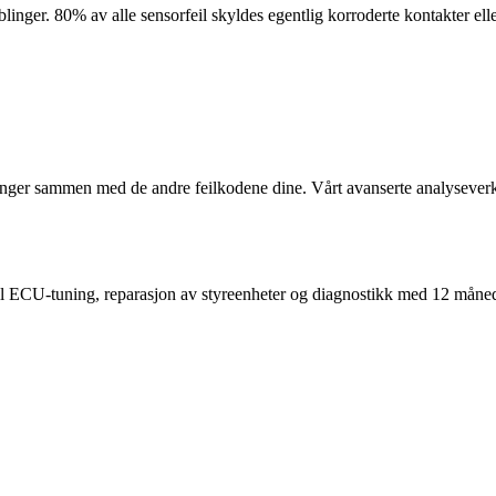
blinger. 80% av alle sensorfeil skyldes egentlig korroderte kontakter ell
er sammen med de andre feilkodene dine. Vårt avanserte analyseverktø
nell ECU-tuning, reparasjon av styreenheter og diagnostikk med 12 måned