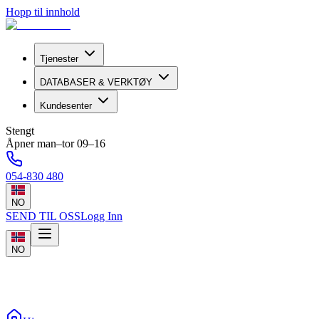
Hopp til innhold
Tjenester
DATABASER & VERKTØY
Kundesenter
Stengt
Åpner man–tor 09–16
054-830 480
NO
SEND TIL OSS
Logg Inn
NO