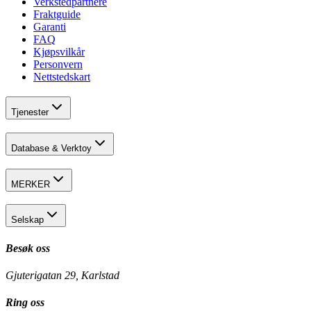
Verkstedpartnere
Fraktguide
Garanti
FAQ
Kjøpsvilkår
Personvern
Nettstedskart
Tjenester
Database & Verktoy
MERKER
Selskap
Besøk oss
Gjuterigatan 29, Karlstad
Ring oss