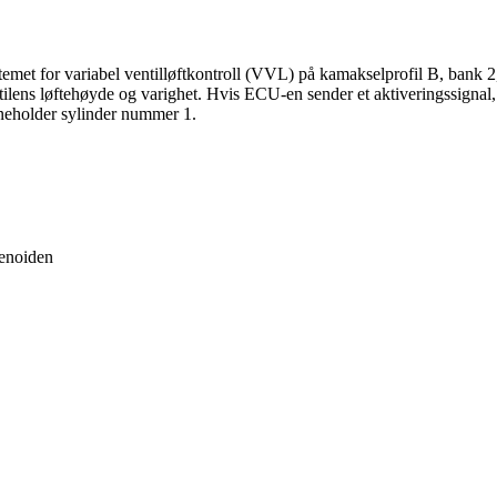
et for variabel ventilløftkontroll (VVL) på kamakselprofil B, bank 2, ent
ntilens løftehøyde og varighet. Hvis ECU-en sender et aktiveringssignal,
nneholder sylinder nummer 1.
lenoiden