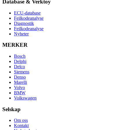
Database & Verktoy
ECU-database
Feilkodeanalyse
Diagnostik
Feilkodeanalyse
Nyheter
MERKER
Bosch
Delphi
Delco
Siemens
Denso
Marelli
Volvo
BMW
Volkswagen
Selskap
Om oss
Kontakt