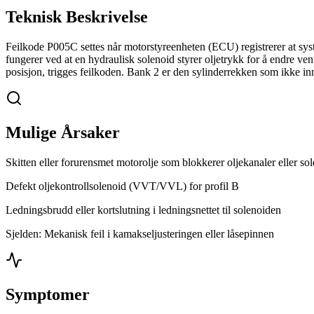
Teknisk Beskrivelse
Feilkode P005C settes når motorstyreenheten (ECU) registrerer at system
fungerer ved at en hydraulisk solenoid styrer oljetrykk for å endre ve
posisjon, trigges feilkoden. Bank 2 er den sylinderrekken som ikke i
Mulige Årsaker
Skitten eller forurensmet motorolje som blokkerer oljekanaler eller so
Defekt oljekontrollsolenoid (VVT/VVL) for profil B
Ledningsbrudd eller kortslutning i ledningsnettet til solenoiden
Sjelden: Mekanisk feil i kamakseljusteringen eller låsepinnen
Symptomer