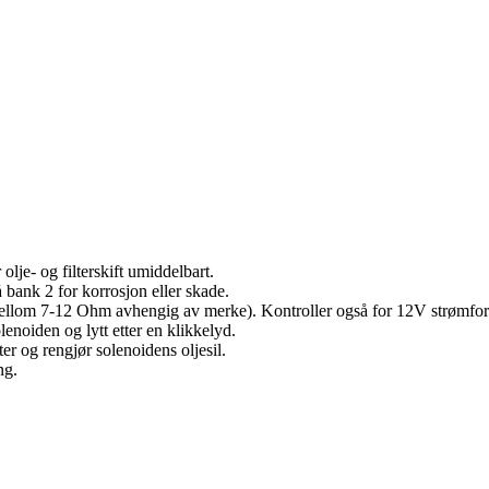
 olje- og filterskift umiddelbart.
 bank 2 for korrosjon eller skade.
mellom 7-12 Ohm avhengig av merke). Kontroller også for 12V strømfor
lenoiden og lytt etter en klikkelyd.
er og rengjør solenoidens oljesil.
ng.