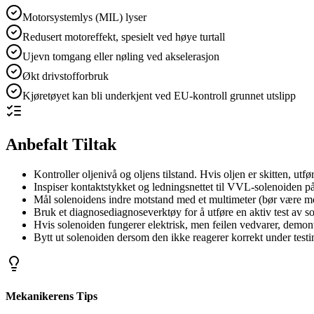
Motorsystemlys (MIL) lyser
Redusert motoreffekt, spesielt ved høye turtall
Ujevn tomgang eller nøling ved akselerasjon
Økt drivstofforbruk
Kjøretøyet kan bli underkjent ved EU-kontroll grunnet utslipp
Anbefalt Tiltak
Kontroller oljenivå og oljens tilstand. Hvis oljen er skitten, utfør
Inspiser kontaktstykket og ledningsnettet til VVL-solenoiden på
Mål solenoidens indre motstand med et multimeter (bør være 
Bruk et diagnosediagnoseverktøy for å utføre en aktiv test av so
Hvis solenoiden fungerer elektrisk, men feilen vedvarer, demont
Bytt ut solenoiden dersom den ikke reagerer korrekt under testi
Mekanikerens Tips