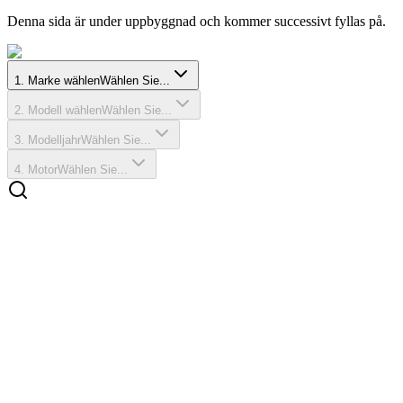
Denna sida är under uppbyggnad och kommer successivt fyllas på.
1
.
Marke wählen
Wählen Sie...
2
.
Modell wählen
Wählen Sie...
3
.
Modelljahr
Wählen Sie...
4
.
Motor
Wählen Sie...