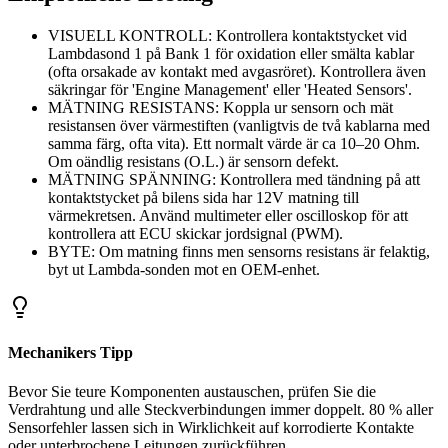
VISUELL KONTROLL: Kontrollera kontaktstycket vid
Lambdasond 1 på Bank 1 för oxidation eller smälta kablar
(ofta orsakade av kontakt med avgasröret). Kontrollera även
säkringar för 'Engine Management' eller 'Heated Sensors'.
MÄTNING RESISTANS: Koppla ur sensorn och mät
resistansen över värmestiften (vanligtvis de två kablarna med
samma färg, ofta vita). Ett normalt värde är ca 10–20 Ohm.
Om oändlig resistans (O.L.) är sensorn defekt.
MÄTNING SPÄNNING: Kontrollera med tändning på att
kontaktstycket på bilens sida har 12V matning till
värmekretsen. Använd multimeter eller oscilloskop för att
kontrollera att ECU skickar jordsignal (PWM).
BYTE: Om matning finns men sensorns resistans är felaktig,
byt ut Lambda-sonden mot en OEM-enhet.
Mechanikers Tipp
Bevor Sie teure Komponenten austauschen, prüfen Sie die
Verdrahtung und alle Steckverbindungen immer doppelt. 80 % aller
Sensorfehler lassen sich in Wirklichkeit auf korrodierte Kontakte
oder unterbrochene Leitungen zurückführen.