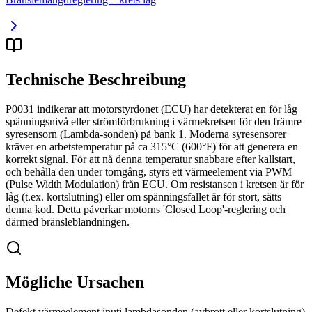
Technische Beschreibung
P0031 indikerar att motorstyrdonet (ECU) har detekterat en för låg
spänningsnivå eller strömförbrukning i värmekretsen för den främre
syresensorn (Lambda-sonden) på bank 1. Moderna syresensorer
kräver en arbetstemperatur på ca 315°C (600°F) för att generera en
korrekt signal. För att nå denna temperatur snabbare efter kallstart,
och behålla den under tomgång, styrs ett värmeelement via PWM
(Pulse Width Modulation) från ECU. Om resistansen i kretsen är för
låg (t.ex. kortslutning) eller om spänningsfallet är för stort, sätts
denna kod. Detta påverkar motorns 'Closed Loop'-reglering och
därmed bränsleblandningen.
Mögliche Ursachen
Defekt värmeelement inuti lambdasonden (avbrott eller kortslutning)