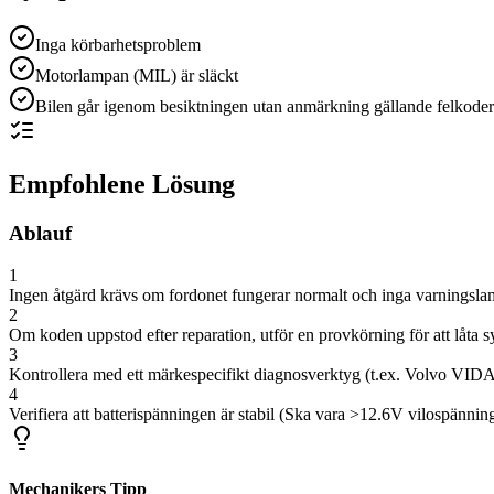
Inga körbarhetsproblem
Motorlampan (MIL) är släckt
Bilen går igenom besiktningen utan anmärkning gällande felkoder
Empfohlene Lösung
Ablauf
1
Ingen åtgärd krävs om fordonet fungerar normalt och inga varningslam
2
Om koden uppstod efter reparation, utför en provkörning för att låta s
3
Kontrollera med ett märkespecifikt diagnosverktyg (t.ex. Volvo VIDA,
4
Verifiera att batterispänningen är stabil (Ska vara >12.6V vilospänni
Mechanikers Tipp