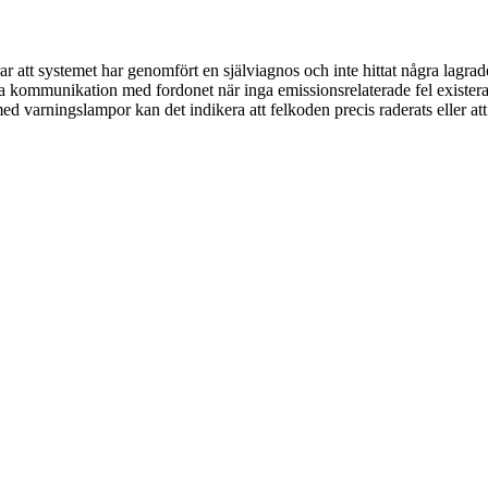
tt systemet har genomfört en själviagnos och inte hittat några lagrade
fta kommunikation med fordonet när inga emissionsrelaterade fel exist
arningslampor kan det indikera att felkoden precis raderats eller att m