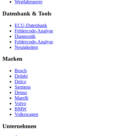
Wegfahrsperre
Datenbank & Tools
ECU-Datenbank
Fehlercode-Analyse
Diagnostik
Fehlercode-Analyse
Neuigkeiten
Marken
Bosch
Delphi
Delco
Siemens
Denso
Marelli
Volvo
BMW
Volkswagen
Unternehmen