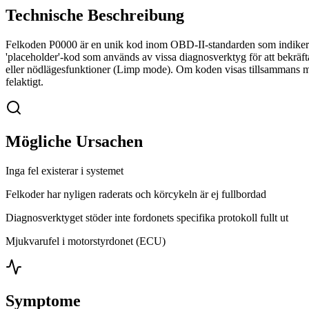
Technische Beschreibung
Felkoden P0000 är en unik kod inom OBD-II-standarden som indikerar a
'placeholder'-kod som används av vissa diagnosverktyg för att bekrä
eller nödlägesfunktioner (Limp mode). Om koden visas tillsammans med v
felaktigt.
Mögliche Ursachen
Inga fel existerar i systemet
Felkoder har nyligen raderats och körcykeln är ej fullbordad
Diagnosverktyget stöder inte fordonets specifika protokoll fullt ut
Mjukvarufel i motorstyrdonet (ECU)
Symptome