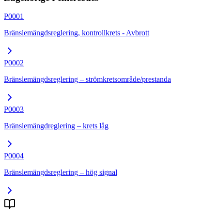
P0001
Bränslemängdsreglering, kontrollkrets - Avbrott
P0002
Bränslemängdsreglering – strömkretsområde/prestanda
P0003
Bränslemängdreglering – krets låg
P0004
Bränslemängdsreglering – hög signal