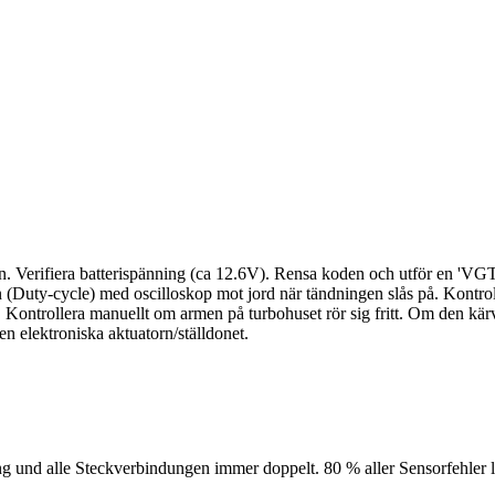
on. Verifiera batterispänning (ca 12.6V). Rensa koden och utför en 'VG
uty-cycle) med oscilloskop mot jord när tändningen slås på. Kontrolle
ontrollera manuellt om armen på turbohuset rör sig fritt. Om den kärv
n elektroniska aktuatorn/ställdonet.
 und alle Steckverbindungen immer doppelt. 80 % aller Sensorfehler la