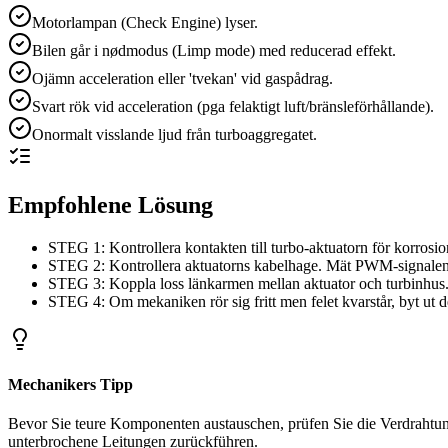
Motorlampan (Check Engine) lyser.
Bilen går i nødmodus (Limp mode) med reducerad effekt.
Ojämn acceleration eller 'tvekan' vid gaspådrag.
Svart rök vid acceleration (pga felaktigt luft/bränsleförhållande).
Onormalt visslande ljud från turboaggregatet.
Empfohlene Lösung
STEG 1: Kontrollera kontakten till turbo-aktuatorn för korrosi
STEG 2: Kontrollera aktuatorns kabelhage. Mät PWM-signalen (D
STEG 3: Koppla loss länkarmen mellan aktuator och turbinhus. K
STEG 4: Om mekaniken rör sig fritt men felet kvarstår, byt ut de
Mechanikers Tipp
Bevor Sie teure Komponenten austauschen, prüfen Sie die Verdrahtung
unterbrochene Leitungen zurückführen.