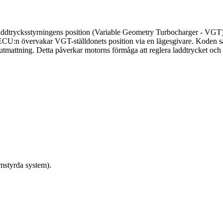
dtrycksstyrningens position (Variable Geometry Turbocharger - VGT) li
 ECU:n övervakar VGT-ställdonets position via en lägesgivare. Koden sä
 utmattning. Detta påverkar motorns förmåga att reglera laddtrycket och 
mstyrda system).