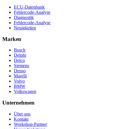
ECU-Datenbank
Fehlercode-Analyse
Diagnostik
Fehlercode-Analyse
Neuigkeiten
Marken
Bosch
Delphi
Delco
Siemens
Denso
Marelli
Volvo
BMW
Volkswagen
Unternehmen
Über uns
Kontakt
Workshop-Partner