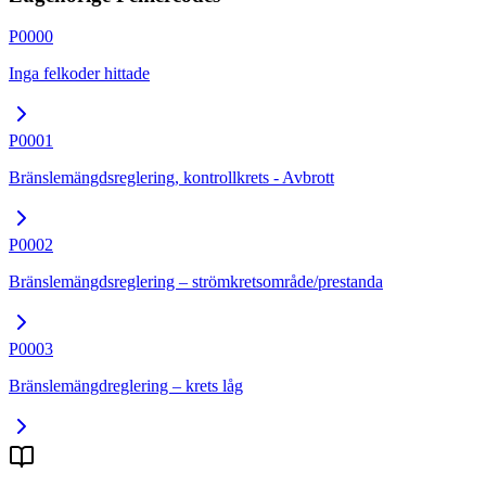
P0000
Inga felkoder hittade
P0001
Bränslemängdsreglering, kontrollkrets - Avbrott
P0002
Bränslemängdsreglering – strömkretsområde/prestanda
P0003
Bränslemängdreglering – krets låg