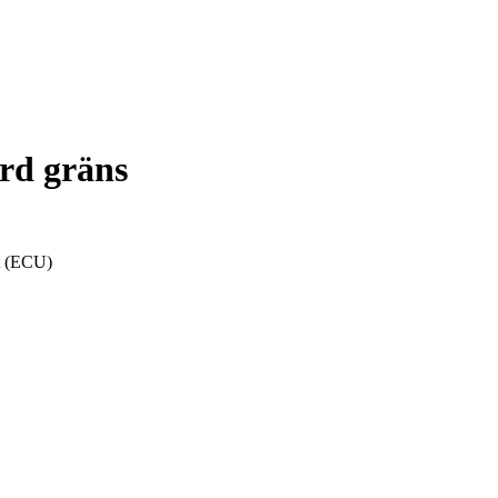
ärd gräns
t (ECU)