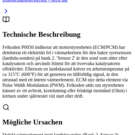
Technische Beschreibung
Felkoden P0056 indikerar att motorstyrenheten (ECM/PCM) har
detekterat ett elektriskt fel i värmarkretsen för den bakre syresensorn
(lambda-sonden) på bank 2. 'Sensor 2' är den sond som sitter efter
katalysatorn och används främst för att övervaka katalysatorns
effektivitet. Eftersom en lambdasond kräver en arbetstemperatur på
ca 315°C (600°F) för att generera en tillförlitlig signal, är den
utrustad med ett internt värmeelement. ECM styr detta element via
Pulse Width Modulation (PWM). Felkoden sätts om styrenheten
känner av ett avbrott, kortslutning eller felaktigt motstånd (Ohm) i
kretsen under självtestet vid start eller drift.
Mögliche Ursachen
Defekt värmeelement inuti lambdasonden (Bank 2, Sensor 2)