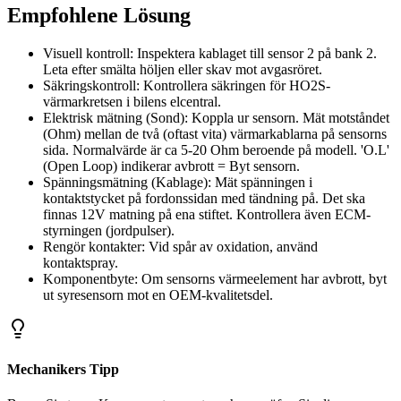
Empfohlene Lösung
Visuell kontroll: Inspektera kablaget till sensor 2 på bank 2.
Leta efter smälta höljen eller skav mot avgasröret.
Säkringskontroll: Kontrollera säkringen för HO2S-
värmarkretsen i bilens elcentral.
Elektrisk mätning (Sond): Koppla ur sensorn. Mät motståndet
(Ohm) mellan de två (oftast vita) värmarkablarna på sensorns
sida. Normalvärde är ca 5-20 Ohm beroende på modell. 'O.L'
(Open Loop) indikerar avbrott = Byt sensorn.
Spänningsmätning (Kablage): Mät spänningen i
kontaktstycket på fordonssidan med tändning på. Det ska
finnas 12V matning på ena stiftet. Kontrollera även ECM-
styrningen (jordpulser).
Rengör kontakter: Vid spår av oxidation, använd
kontaktspray.
Komponentbyte: Om sensorns värmeelement har avbrott, byt
ut syresensorn mot en OEM-kvalitetsdel.
Mechanikers Tipp