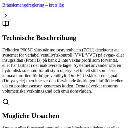
Bränslemängdreglering – krets låg
Technische Beschreibung
Felkoden P005C sätts när motorstyrenheten (ECU) detekterar att
systemet för variabel ventillyftskontroll (VVL/VVT) på avgas- eller
insugssidan (Profil B) på bank 2 inte växlar profil som förväntat,
eller har fastnat i det inaktiverade läget. Systemet använder ofta en
hydraulisk solenoid för att styra oljetrycket till ett stift som låser
kamaxelprofilen för högre ventillyft. Om ECU skickar en signal
(Duty-cycle) men inte ser den förväntade ändringen i luftflöde eller
via en positionssensor, genereras koden. Detta påverkar motorns
volumetriska verkningsgrad och emissionsvärden.
Mögliche Ursachen
Smutsig eller förorenad motorolja som blockerar oljekanaler eller