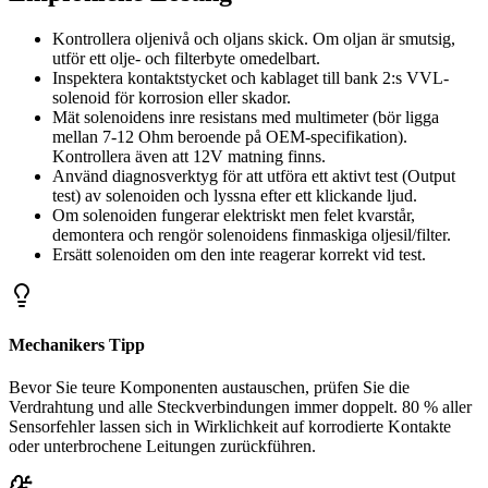
Kontrollera oljenivå och oljans skick. Om oljan är smutsig,
utför ett olje- och filterbyte omedelbart.
Inspektera kontaktstycket och kablaget till bank 2:s VVL-
solenoid för korrosion eller skador.
Mät solenoidens inre resistans med multimeter (bör ligga
mellan 7-12 Ohm beroende på OEM-specifikation).
Kontrollera även att 12V matning finns.
Använd diagnosverktyg för att utföra ett aktivt test (Output
test) av solenoiden och lyssna efter ett klickande ljud.
Om solenoiden fungerar elektriskt men felet kvarstår,
demontera och rengör solenoidens finmaskiga oljesil/filter.
Ersätt solenoiden om den inte reagerar korrekt vid test.
Mechanikers Tipp
Bevor Sie teure Komponenten austauschen, prüfen Sie die
Verdrahtung und alle Steckverbindungen immer doppelt. 80 % aller
Sensorfehler lassen sich in Wirklichkeit auf korrodierte Kontakte
oder unterbrochene Leitungen zurückführen.