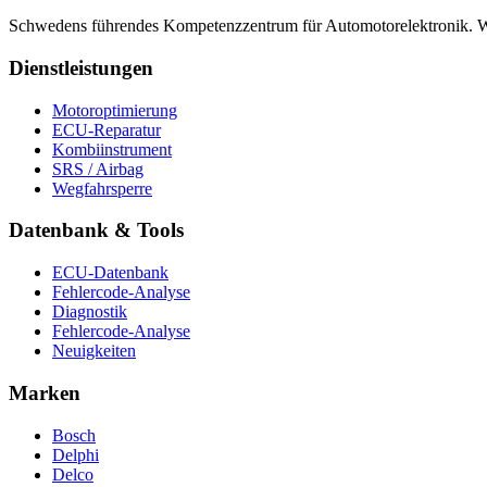
Schwedens führendes Kompetenzzentrum für Automotorelektronik. Wir
Dienstleistungen
Motoroptimierung
ECU-Reparatur
Kombiinstrument
SRS / Airbag
Wegfahrsperre
Datenbank & Tools
ECU-Datenbank
Fehlercode-Analyse
Diagnostik
Fehlercode-Analyse
Neuigkeiten
Marken
Bosch
Delphi
Delco