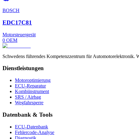
BOSCH
EDC17C81
Motorsteuergerät
0
OEM
Schwedens führendes Kompetenzzentrum für Automotorelektronik. Wir
Dienstleistungen
Motoroptimierung
ECU-Reparatur
Kombiinstrument
SRS / Airbag
Wegfahrsperre
Datenbank & Tools
ECU-Datenbank
Fehlercode-Analyse
Diagnostik