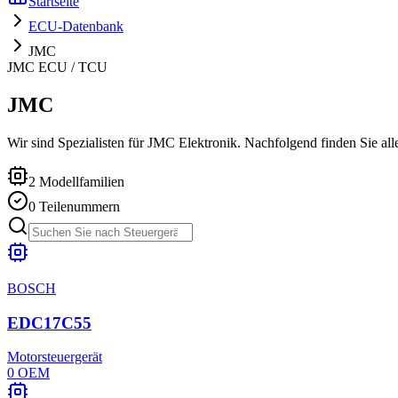
Startseite
ECU-Datenbank
JMC
JMC
ECU / TCU
JMC
Wir sind Spezialisten für JMC Elektronik. Nachfolgend finden Sie alle
2
Modellfamilien
0
Teilenummern
BOSCH
EDC17C55
Motorsteuergerät
0
OEM