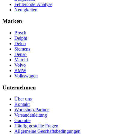
Fehlercode-Analyse
Neuigkeiten
Marken
Bosch
Delphi
Delco
Siemens
Denso
Marelli
Volvo
BMW
Volkswagen
Unternehmen
Über uns
Kontakt
Workshop-Partner
Versandanleitung
Garantie
Häufig gestellte Fragen
Allgemeine Geschäftsbedingungen