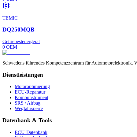
TEMIC
DQ250MQB
Getriebesteuergerät
0
OEM
Schwedens führendes Kompetenzzentrum für Automotorelektronik. Wir
Dienstleistungen
Motoroptimierung
ECU-Reparatur
Kombiinstrument
SRS / Airbag
Wegfahrsperre
Datenbank & Tools
ECU-Datenbank