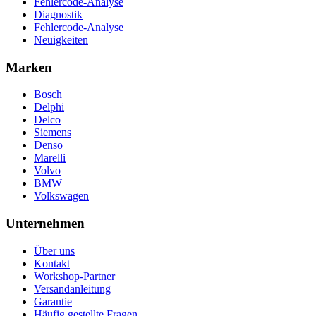
Fehlercode-Analyse
Diagnostik
Fehlercode-Analyse
Neuigkeiten
Marken
Bosch
Delphi
Delco
Siemens
Denso
Marelli
Volvo
BMW
Volkswagen
Unternehmen
Über uns
Kontakt
Workshop-Partner
Versandanleitung
Garantie
Häufig gestellte Fragen