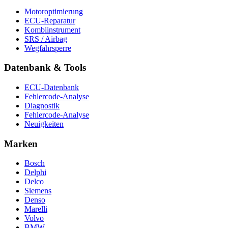
Motoroptimierung
ECU-Reparatur
Kombiinstrument
SRS / Airbag
Wegfahrsperre
Datenbank & Tools
ECU-Datenbank
Fehlercode-Analyse
Diagnostik
Fehlercode-Analyse
Neuigkeiten
Marken
Bosch
Delphi
Delco
Siemens
Denso
Marelli
Volvo
BMW