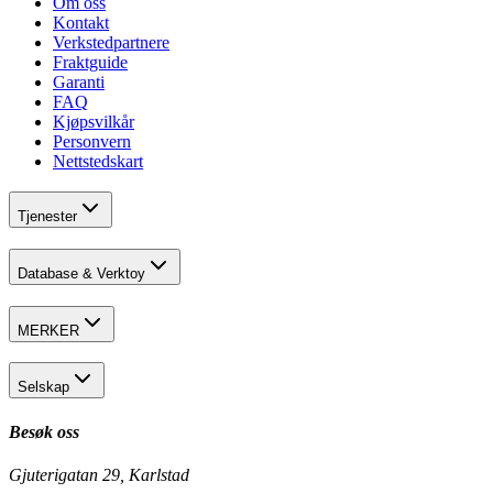
Om oss
Kontakt
Verkstedpartnere
Fraktguide
Garanti
FAQ
Kjøpsvilkår
Personvern
Nettstedskart
Tjenester
Database & Verktoy
MERKER
Selskap
Besøk oss
Gjuterigatan 29, Karlstad