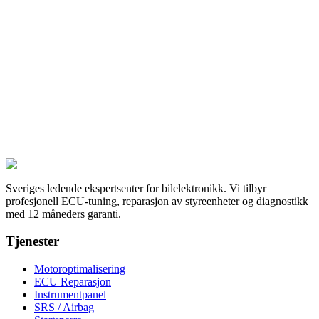
Ekspertise i Karlstad
Vi feilsøker og reparerer avansert kjøretøyelektronikk på
komponentnivå.
Kontakt Oss
Sveriges ledende ekspertsenter for bilelektronikk. Vi tilbyr
profesjonell ECU-tuning, reparasjon av styreenheter og diagnostikk
med 12 måneders garanti.
Tjenester
Motoroptimalisering
ECU Reparasjon
Instrumentpanel
SRS / Airbag