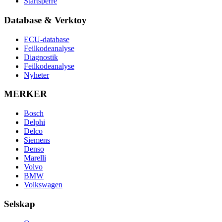
Startsperre
Database & Verktoy
ECU-database
Feilkodeanalyse
Diagnostik
Feilkodeanalyse
Nyheter
MERKER
Bosch
Delphi
Delco
Siemens
Denso
Marelli
Volvo
BMW
Volkswagen
Selskap