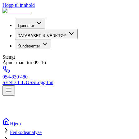
Hopp til innhold
Tjenester
DATABASER & VERKTØY
Kundesenter
Stengt
Åpner man–tor 09–16
054-830 480
SEND TIL OSS
Logg Inn
Hjem
Feilkodeanalyse