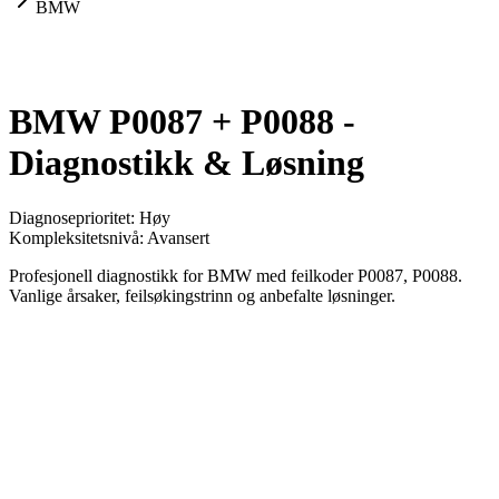
BMW
BMW P0087 + P0088 -
Diagnostikk & Løsning
Diagnoseprioritet
:
Høy
Kompleksitetsnivå
:
Avansert
Profesjonell diagnostikk for BMW med feilkoder P0087, P0088.
Vanlige årsaker, feilsøkingstrinn og anbefalte løsninger.
Kjøretøy
BMW
Koder
2 enheter
Analysetype