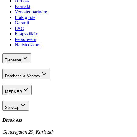
Om oss
Kontakt
Verkstedpartnere
Fraktguide
Garanti
FAQ
Kjøpsvilkår
Personvern
Nettstedskart
Tjenester
Database & Verktoy
MERKER
Selskap
Besøk oss
Gjuterigatan 29, Karlstad