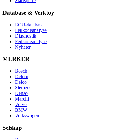
Startsperre
Database & Verktoy
ECU-database
Feilkodeanalyse
Diagnostik
Feilkodeanalyse
Nyheter
MERKER
Bosch
Delphi
Delco
Siemens
Denso
Marelli
Volvo
BMW
Volkswagen
Selskap