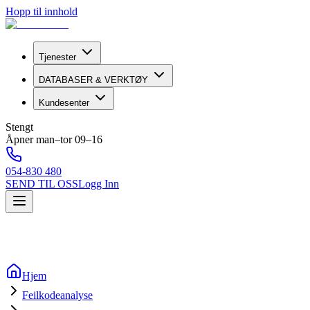
Hopp til innhold
Tjenester
DATABASER & VERKTØY
Kundesenter
Stengt
Åpner man–tor 09–16
054-830 480
SEND TIL OSS
Logg Inn
Hjem
Feilkodeanalyse