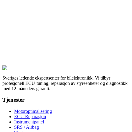
Ekspertise i Karlstad
Vi feilsøker og reparerer avansert kjøretøyelektronikk på
komponentnivå.
Kontakt Oss
Sveriges ledende ekspertsenter for bilelektronikk. Vi tilbyr
profesjonell ECU-tuning, reparasjon av styreenheter og diagnostikk
med 12 måneders garanti.
Tjenester
Motoroptimalisering
ECU Reparasjon
Instrumentpanel
SRS / Airbag