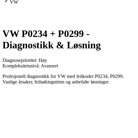
VW
VW P0234 + P0299 -
Diagnostikk & Løsning
Diagnoseprioritet
:
Høy
Kompleksitetsnivå
:
Avansert
Profesjonell diagnostikk for VW med feilkoder P0234, P0299.
Vanlige årsaker, feilsøkingstrinn og anbefalte løsninger.
Kjøretøy
VW
Koder
2 enheter
Analysetype