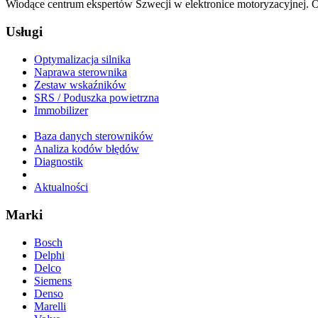
Wiodące centrum ekspertów Szwecji w elektronice motoryzacyjnej. Of
Usługi
Optymalizacja silnika
Naprawa sterownika
Zestaw wskaźników
SRS / Poduszka powietrzna
Immobilizer
Baza danych sterowników
Analiza kodów błędów
Diagnostik
Aktualności
Marki
Bosch
Delphi
Delco
Siemens
Denso
Marelli