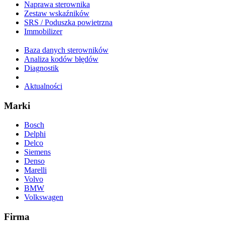
Naprawa sterownika
Zestaw wskaźników
SRS / Poduszka powietrzna
Immobilizer
Baza danych sterowników
Analiza kodów błędów
Diagnostik
Aktualności
Marki
Bosch
Delphi
Delco
Siemens
Denso
Marelli
Volvo
BMW
Volkswagen
Firma