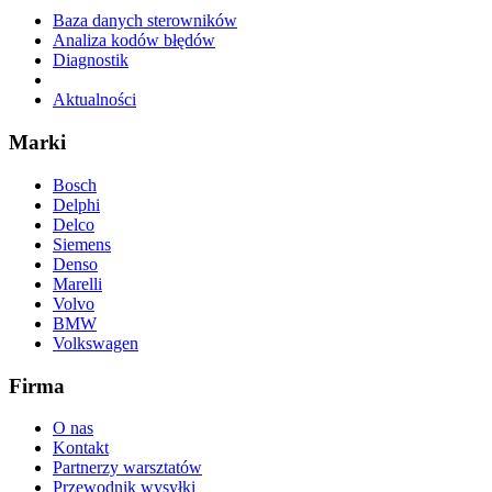
Baza danych sterowników
Analiza kodów błędów
Diagnostik
Aktualności
Marki
Bosch
Delphi
Delco
Siemens
Denso
Marelli
Volvo
BMW
Volkswagen
Firma
O nas
Kontakt
Partnerzy warsztatów
Przewodnik wysyłki