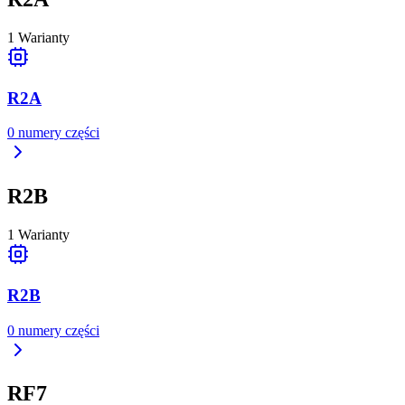
1
Warianty
R2A
0
numery części
R2B
1
Warianty
R2B
0
numery części
RF7