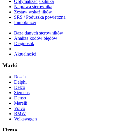
Optymalizacja silnika
Naprawa sterownika
Zestaw wskaźników
SRS / Poduszka powietrzna
Immobilizer
Baza danych sterowników
Analiza kodów błędów
Diagnostik
Aktualności
Marki
Bosch
Delphi
Delco
Siemens
Denso
Marelli
Volvo
BMW
Volkswagen
Firma