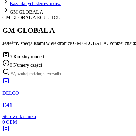
Baza danych sterowników
GM GLOBAL A
GM GLOBAL A
ECU / TCU
GM GLOBAL A
Jesteśmy specjalistami w elektronice GM GLOBAL A. Poniżej znajdzie
5
Rodziny modeli
0
Numery części
DELCO
E41
Sterownik silnika
0
OEM