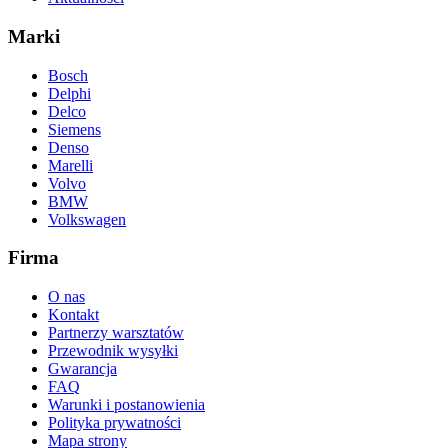
Marki
Bosch
Delphi
Delco
Siemens
Denso
Marelli
Volvo
BMW
Volkswagen
Firma
O nas
Kontakt
Partnerzy warsztatów
Przewodnik wysyłki
Gwarancja
FAQ
Warunki i postanowienia
Polityka prywatności
Mapa strony