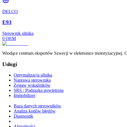
DELCO
E93
Sterownik silnika
0
OEM
Wiodące centrum ekspertów Szwecji w elektronice motoryzacyjnej. Of
Usługi
Optymalizacja silnika
Naprawa sterownika
Zestaw wskaźników
SRS / Poduszka powietrzna
Immobilizer
Baza danych sterowników
Analiza kodów błędów
Diagnostik
Aktualności