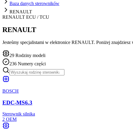
Baza danych sterowników
RENAULT
RENAULT
ECU / TCU
RENAULT
Jesteśmy specjalistami w elektronice RENAULT. Poniżej znajdziesz ws
29
Rodziny modeli
236
Numery części
BOSCH
EDC-MS6.3
Sterownik silnika
2
OEM